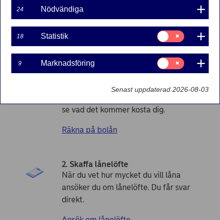
Nödvändiga
24
Samtycke
Statistik
18
Ska du köpa bostad? Så ansöker du
för:
Statistik
om bolån
Samtycke
Marknadsföring
9
för:
Marknadsföring
1. Räkna på bolån
Senast uppdaterad 2026-08-03
Räkna ut hur mycket du kan låna och
se vad det kommer kosta dig.
Räkna på bolån
2. Skaffa lånelöfte
När du vet hur mycket du vill låna
ansöker du om lånelöfte. Du får svar
direkt.
Ansök om lånelöfte