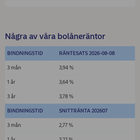
Några av våra bolåneräntor
BINDNINGSTID
RÄNTESATS 2026-08-08
3 mån
3,94 %
1 år
3,64 %
3 år
3,78 %
BINDNINGSTID
SNITTRÄNTA 202607
3 mån
2,77 %
1 år
3,22 %