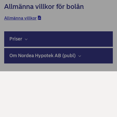
Allmänna villkor för bolån
Allmänna villkor
Priser
Om Nordea Hypotek AB (publ)
Räkneexempel – 3 månaders
bunden bolåneränta
Med ett lånebelopp på 1 000 000 kronor och en rak
amortering på 50 år, tillsammans med en ränta på 3,94 %
och e-låneavi ger det en
effektiv ränta
på 4,01 % per