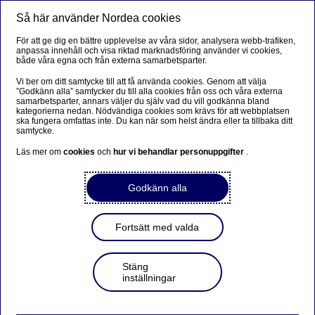
Så här använder Nordea cookies
Meny
Sök
Logga in
För att ge dig en bättre upplevelse av våra sidor, analysera webb-trafiken,
anpassa innehåll och visa riktad marknadsföring använder vi cookies,
Bolån
både våra egna och från externa samarbetsparter.
Vi ber om ditt samtycke till att få använda cookies. Genom att välja
Hos oss får du alltid individuell ränta på ditt bolån, och
”Godkänn alla” samtycker du till alla cookies från oss och våra externa
samarbetsparter, annars väljer du själv vad du vill godkänna bland
personlig rådgivning kring hela din ekonomi. Räkna på
kategorierna nedan. Nödvändiga cookies som krävs för att webbplatsen
ska fungera omfattas inte. Du kan när som helst ändra eller ta tillbaka ditt
hur mycket du kan låna och skaffa ett lånelöfte. Du kan
samtycke.
också ansöka om att flytta ditt bolån till oss, eller höja
Läs mer om
cookies
och
hur vi behandlar personuppgifter
.
ditt befintliga lån.
Godkänn alla
Räkna på hur mycket du kan låna
Fortsätt med valda
Läs om lånelöfte
Stäng
inställningar
Privat