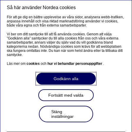
Så här använder Nordea cookies
Meny
Sök
Logga in
För att ge dig en bättre upplevelse av våra sidor, analysera webb-trafiken,
anpassa innehåll och visa riktad marknadsföring använder vi cookies,
både våra egna och från externa samarbetsparter.
Vi ber om ditt samtycke till att få använda cookies. Genom att välja
”Godkänn alla” samtycker du till alla cookies från oss och våra externa
samarbetsparter, annars väljer du själv vad du vill godkänna bland
kategorierna nedan. Nödvändiga cookies som krävs för att webbplatsen
ska fungera omfattas inte. Du kan när som helst ändra eller ta tillbaka ditt
samtycke.
Läs mer om
cookies
och
hur vi behandlar personuppgifter
.
Godkänn alla
Fortsätt med valda
Stäng
inställningar