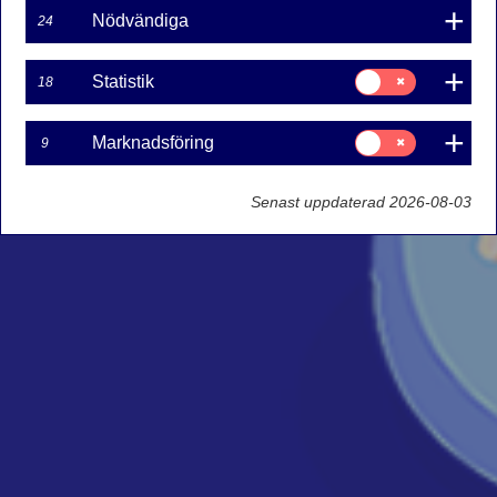
Nödvändiga
24
Samtycke
Statistik
18
för:
Statistik
Samtycke
Marknadsföring
9
för:
Marknadsföring
Senast uppdaterad 2026-08-03