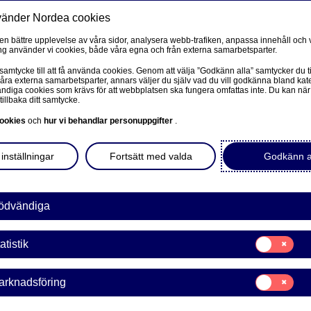
vänder Nordea cookies
Privat
F
 en bättre upplevelse av våra sidor, analysera webb-trafiken, anpassa innehåll och v
g använder vi cookies, både våra egna och från externa samarbetsparter.
Ditt liv
Våra tjänster
Kun
 samtycke till att få använda cookies. Genom att välja ”Godkänn alla” samtycker du ti
våra externa samarbetsparter, annars väljer du själv vad du vill godkänna bland kat
diga cookies som krävs för att webbplatsen ska fungera omfattas inte. Du kan när
tillbaka ditt samtycke.
FÖRETAG
L
ookies
och
hur vi behandlar personuppgifter
.
r från 1
Corporate Netbank
inställningar
Fortsätt med valda
Godkänn a
Nordea Corporate
L
Våra sidor – kundinformation
ödvändiga
an ge bra avkastning på
till ett av marknadens
Företagets Dokument/Signera digitalt
Samtycke
pen och i nätbanken.
atistik
för:
GiroLink
Statistik
Samtycke
arknadsföring
Nordea Bokföring
för:
Marknadsförin