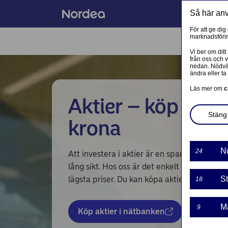
Så här an
För att ge dig
marknadsförin
FLER TJÄNSTER
Vi ber om ditt
från oss och 
nedan. Nödvän
ändra eller ta 
PRIVAT
Läs mer om
c
Aktier – köp aktie
Mobilt BankID
Stäng 
krona
Avtal och meddelanden
Mina sidor – kundinformation
N
24
Att investera i aktier är en sparform som k
lång sikt. Hos oss är det enkelt köpa aktier 
Mitt bostadsköp
lägsta priser. Du kan köpa aktier i både ap
St
18
Hantera bolåneärende
M
9
Vår sparrobot Nora
Köp aktier i nätbanken