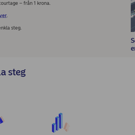
courtage – från 1 krona.
ver
.
nkla steg.
S
e
la steg