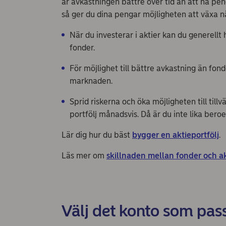
är avkastningen bättre över tid än att ha pen
så ger du dina pengar möjligheten att växa n
När du investerar i aktier kan du generellt 
fonder.
För möjlighet till bättre avkastning än fon
marknaden.
Sprid riskerna och öka möjligheten till till
portfölj månadsvis. Då är du inte lika ber
Lär dig hur du bäst
bygger en aktieportfölj
.
Läs mer om
skillnaden mellan fonder och ak
Välj det konto som pas