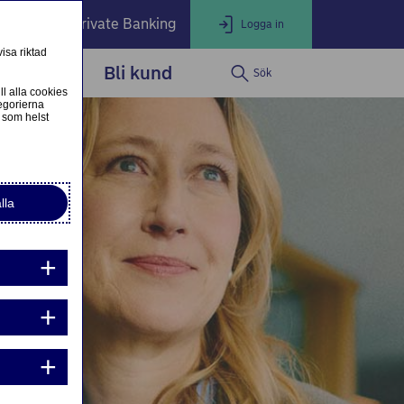
öretag
Private Banking
Logga in
isa riktad
dservice
Bli kund
Sök
LOGGA IN
Stäng
ll alla cookies
egorierna
 som helst
ogga in som privatkund
Logga in i nätbanken
lla
ogga in som företagskund
Nordea Business
g