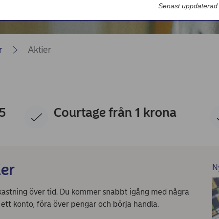
Nordea Bilportal
Senast uppdaterad
eBeställningar
AutoFX Hedging
r
Aktier
Nordea Finans internettjänst
Nordea Swish företagsverktyg
First Card Login
15
Courtage från 1 krona
Självserviceportalen
Nordea Node
ier
N
avkastning över tid. Du kommer snabbt igång med några
 ett konto, föra över pengar och börja handla.