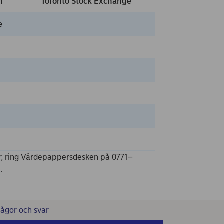
m
Toronto Stock Exchange
e
är, ring Värdepappersdesken på 0771–
.
rågor och svar