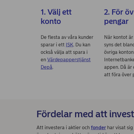
1. Välj ett
2. För öv
konto
pengar
De flesta av våra kunder
När kontot är
sparar i ett
ISK
. Du kan
syns det blan
också välja att spara i
övriga konton 
en
Värdepapperstjänst
Internetbanke
Depå
.
appen. Då är 
att föra över 
Fördelar med att investe
Att investera i aktier och
fonder
har visat sig