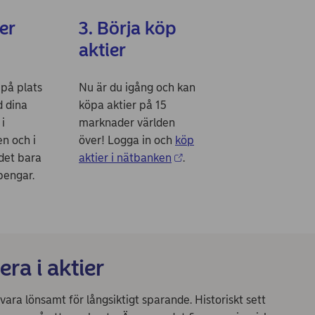
er
3. Börja köp
aktier
 på plats
Nu är du igång och kan
d dina
köpa aktier på 15
i
marknader världen
n och i
över! Logga in och
köp
det bara
aktier i nätbanken
.
pengar.
ra i aktier
 vara lönsamt för långsiktigt sparande. Historiskt sett