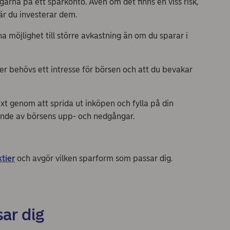
garna på ett sparkonto. Även om det finns en viss risk,
är du investerar dem.
ha möjlighet till större avkastning än om du sparar i
der behövs ett intresse för börsen och att du bevakar
växt genom att sprida ut inköpen och fylla på din
oende av börsens upp- och nedgångar.
tier
och avgör vilken sparform som passar dig.
sar dig