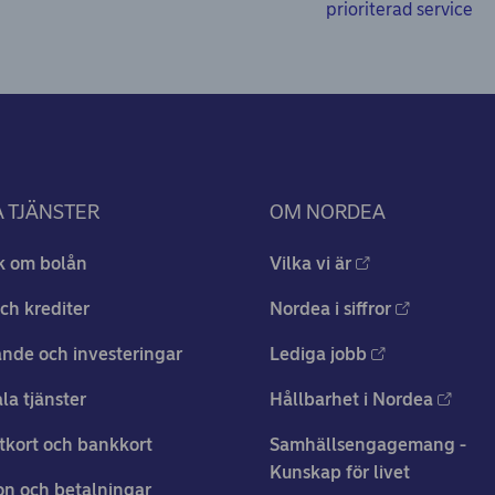
prioriterad service
 TJÄNSTER
OM NORDEA
k om bolån
Vilka vi är
ch krediter
Nordea i siffror
nde och investeringar
Lediga jobb
ala tjänster
Hållbarhet i Nordea
tkort och bankkort
Samhällsengagemang -
Kunskap för livet
n och betalningar