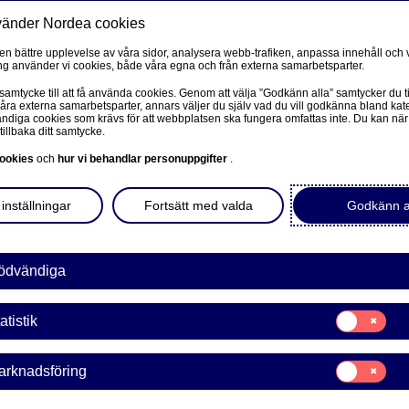
vänder Nordea cookies
Privat
F
 en bättre upplevelse av våra sidor, analysera webb-trafiken, anpassa innehåll och v
g använder vi cookies, både våra egna och från externa samarbetsparter.
Ditt liv
Våra tjänster
Kun
 samtycke till att få använda cookies. Genom att välja ”Godkänn alla” samtycker du ti
våra externa samarbetsparter, annars väljer du själv vad du vill godkänna bland kat
diga cookies som krävs för att webbplatsen ska fungera omfattas inte. Du kan när
tillbaka ditt samtycke.
FÖRETAG
L
ookies
och
hur vi behandlar personuppgifter
.
dig om
Corporate Netbank
inställningar
Fortsätt med valda
Godkänn a
steringar
Nordea Corporate
L
Våra sidor – kundinformation
ödvändiga
 sparform är egentligen
llt om sparande,
Företagets Dokument/Signera digitalt
Samtycke
 bästa sparstrategin.
atistik
för:
GiroLink
Statistik
Samtycke
arknadsföring
Nordea Bokföring
för:
Marknadsförin