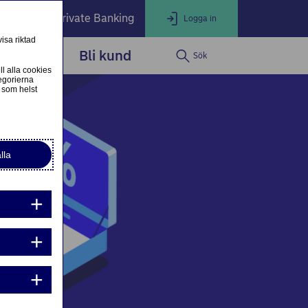
öretag
Private Banking
Logga in
isa riktad
dservice
Bli kund
Sök
LOGGA IN
Stäng
ll alla cookies
egorierna
 som helst
ogga in som privatkund
Logga in i nätbanken
lla
ogga in som företagskund
Nordea Business
g