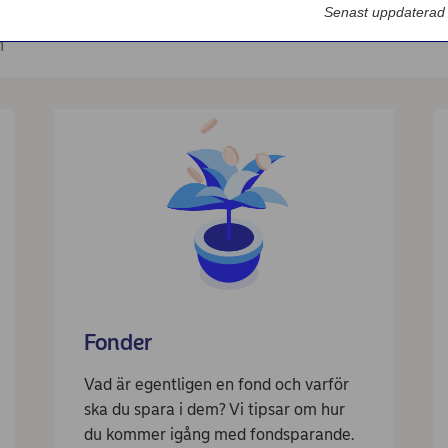
Nordea Bilportal
Senast uppdaterad
n
eBeställningar
AutoFX Hedging
Nordea Finans internettjänst
Nordea Swish företagsverktyg
First Card Login
Självserviceportalen
Nordea Node
Fonder
Vad är egentligen en fond och varför
ska du spara i dem? Vi tipsar om hur
du kommer igång med fondsparande.