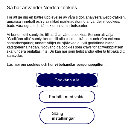
Så här använder Nordea cookies
Meny
Sök
Logga in
För att ge dig en bättre upplevelse av våra sidor, analysera webb-trafiken,
anpassa innehåll och visa riktad marknadsföring använder vi cookies,
både våra egna och från externa samarbetsparter.
Vi ber om ditt samtycke till att få använda cookies. Genom att välja
”Godkänn alla” samtycker du till alla cookies från oss och våra externa
samarbetsparter, annars väljer du själv vad du vill godkänna bland
kategorierna nedan. Nödvändiga cookies som krävs för att webbplatsen
ska fungera omfattas inte. Du kan när som helst ändra eller ta tillbaka ditt
samtycke.
Läs mer om
cookies
och
hur vi behandlar personuppgifter
.
Godkänn alla
Fortsätt med valda
Stäng
inställningar