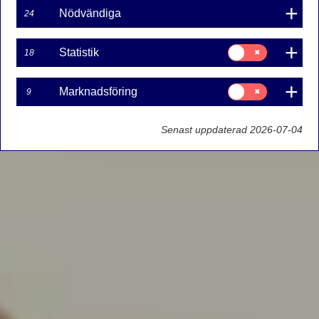
Nödvändiga
24
Samtycke
Statistik
18
för:
Statistik
Samtycke
Marknadsföring
9
för:
Marknadsföring
Senast uppdaterad 2026-07-04