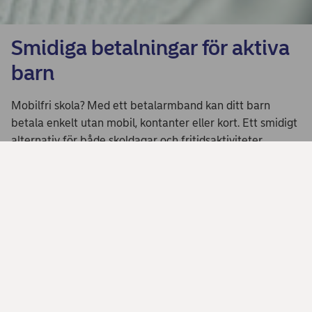
Smidiga betalningar för aktiva
barn
Mobilfri skola? Med ett betalarmband kan ditt barn
betala enkelt utan mobil, kontanter eller kort. Ett smidigt
alternativ för både skoldagar och fritidsaktiviteter.
Läs mer och skaffa betalarmband
Ska du plugga i höst?