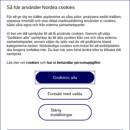
Så här använder Nordea cookies
Meny
Sök
Logga in
För att ge dig en bättre upplevelse av våra sidor, analysera webb-trafiken,
anpassa innehåll och visa riktad marknadsföring använder vi cookies,
både våra egna och från externa samarbetsparter.
Vi ber om ditt samtycke till att få använda cookies. Genom att välja
”Godkänn alla” samtycker du till alla cookies från oss och våra externa
samarbetsparter, annars väljer du själv vad du vill godkänna bland
kategorierna nedan. Nödvändiga cookies som krävs för att webbplatsen
ska fungera omfattas inte. Du kan när som helst ändra eller ta tillbaka ditt
samtycke.
Läs mer om
cookies
och
hur vi behandlar personuppgifter
.
Godkänn alla
Fortsätt med valda
Stäng
inställningar