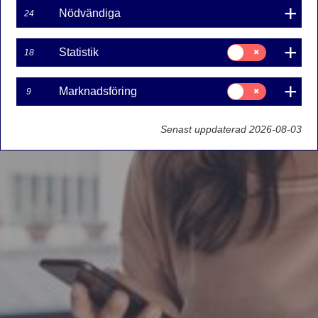
Nödvändiga
24
Samtycke
Statistik
18
för:
Statistik
Samtycke
Marknadsföring
9
för:
Marknadsföring
Senast uppdaterad 2026-08-03