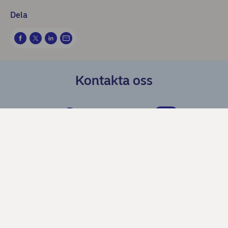
Dela
Kontakta oss
Spärra kort och BankID
Få hjälp i chatten
Kundservice, svar på vanliga
Skadeanmälan hos Trygg-
frågor
Hansa