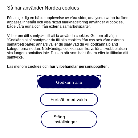
Så här använder Nordea cookies
Meny
Sök
Logga in
För att ge dig en bättre upplevelse av våra sidor, analysera webb-trafiken,
anpassa innehåll och visa riktad marknadsföring använder vi cookies,
både våra egna och från externa samarbetsparter.
Vi ber om ditt samtycke till att få använda cookies. Genom att välja
”Godkänn alla” samtycker du till alla cookies från oss och våra externa
samarbetsparter, annars väljer du själv vad du vill godkänna bland
kategorierna nedan. Nödvändiga cookies som krävs för att webbplatsen
ska fungera omfattas inte. Du kan när som helst ändra eller ta tillbaka ditt
samtycke.
Läs mer om
cookies
och
hur vi behandlar personuppgifter
.
Godkänn alla
Fortsätt med valda
Stäng
inställningar