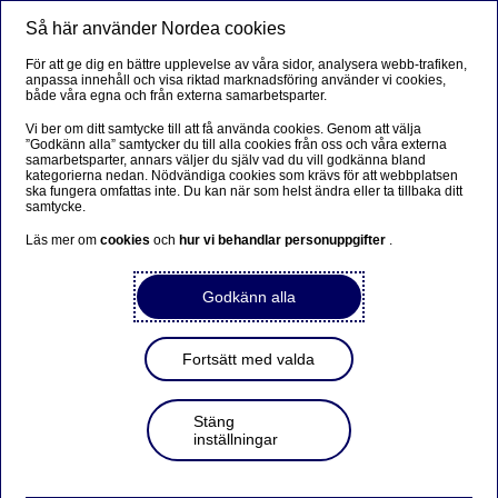
Så här använder Nordea cookies
Meny
Sök
Logga in
För att ge dig en bättre upplevelse av våra sidor, analysera webb-trafiken,
anpassa innehåll och visa riktad marknadsföring använder vi cookies,
både våra egna och från externa samarbetsparter.
Vi ber om ditt samtycke till att få använda cookies. Genom att välja
”Godkänn alla” samtycker du till alla cookies från oss och våra externa
samarbetsparter, annars väljer du själv vad du vill godkänna bland
kategorierna nedan. Nödvändiga cookies som krävs för att webbplatsen
ska fungera omfattas inte. Du kan när som helst ändra eller ta tillbaka ditt
samtycke.
Läs mer om
cookies
och
hur vi behandlar personuppgifter
.
Godkänn alla
Fortsätt med valda
Stäng
inställningar