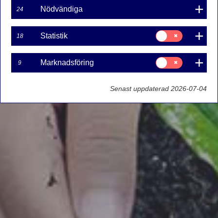
Nödvändiga
24
Samtycke
Statistik
18
för:
Statistik
Samtycke
Marknadsföring
9
för:
Marknadsföring
Senast uppdaterad 2026-07-04