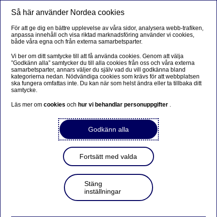
Så här använder Nordea cookies
Meny
Sök
Logga in
För att ge dig en bättre upplevelse av våra sidor, analysera webb-trafiken,
anpassa innehåll och visa riktad marknadsföring använder vi cookies,
både våra egna och från externa samarbetsparter.
Vi ber om ditt samtycke till att få använda cookies. Genom att välja
”Godkänn alla” samtycker du till alla cookies från oss och våra externa
samarbetsparter, annars väljer du själv vad du vill godkänna bland
kategorierna nedan. Nödvändiga cookies som krävs för att webbplatsen
ska fungera omfattas inte. Du kan när som helst ändra eller ta tillbaka ditt
samtycke.
Läs mer om
cookies
och
hur vi behandlar personuppgifter
.
Godkänn alla
Fortsätt med valda
Stäng
inställningar