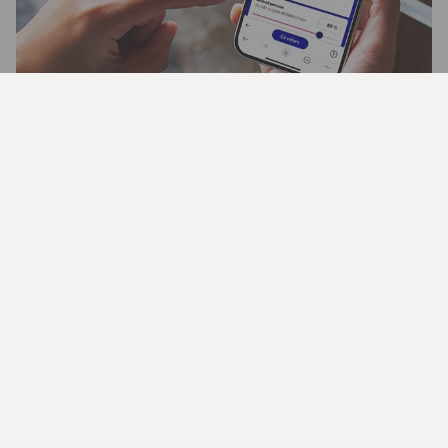
Flytta din tjänstepension med Nora
Pension
Börja pensionsspara