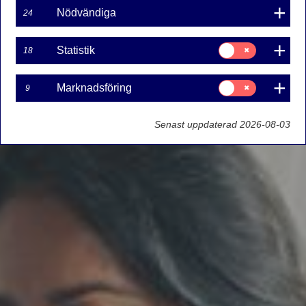
Nödvändiga
24
Samtycke
Statistik
18
för:
Statistik
Samtycke
Marknadsföring
9
för:
Marknadsföring
Senast uppdaterad 2026-08-03