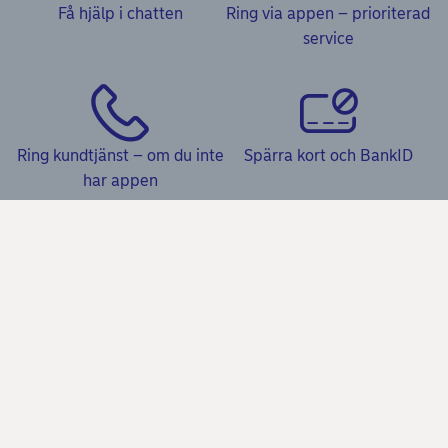
Få hjälp i chatten
Ring via appen – prioriterad
service
Ring kundtjänst – om du inte
Spärra kort och BankID
har appen
Kundservice
Frågor & svar och Kundservice
Våra tjänster
Kom igång-guider