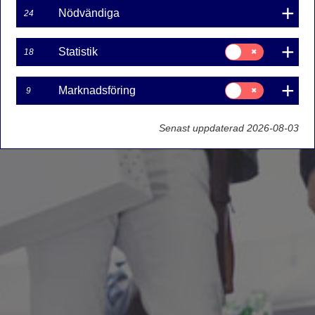
Nödvändiga
24
Samtycke
Statistik
18
för:
Statistik
Samtycke
Marknadsföring
9
för:
Marknadsföring
Senast uppdaterad 2026-08-03