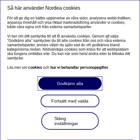
Så här använder Nordea cookies
Meny
Sök
Logga in
För att ge dig en bättre upplevelse av våra sidor, analysera webb-trafiken,
anpassa innehåll och visa riktad marknadsföring använder vi cookies,
både våra egna och från externa samarbetsparter.
Vi ber om ditt samtycke till att få använda cookies. Genom att välja
”Godkänn alla” samtycker du till alla cookies från oss och våra externa
samarbetsparter, annars väljer du själv vad du vill godkänna bland
kategorierna nedan. Nödvändiga cookies som krävs för att webbplatsen
ska fungera omfattas inte. Du kan när som helst ändra eller ta tillbaka ditt
samtycke.
Läs mer om
cookies
och
hur vi behandlar personuppgifter
.
Godkänn alla
Fortsätt med valda
Stäng
inställningar