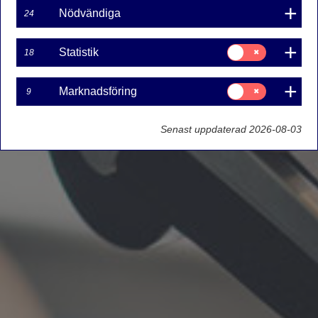
Nödvändiga
24
Samtycke
Statistik
18
för:
Statistik
Samtycke
Marknadsföring
9
för:
Marknadsföring
Senast uppdaterad 2026-08-03