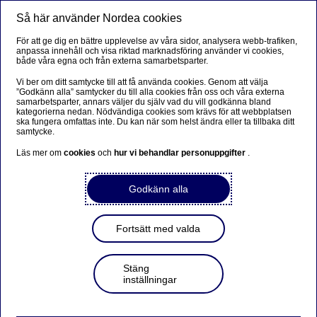
Så här använder Nordea cookies
Meny
Sök
Logga in
För att ge dig en bättre upplevelse av våra sidor, analysera webb-trafiken,
anpassa innehåll och visa riktad marknadsföring använder vi cookies,
både våra egna och från externa samarbetsparter.
Vi ber om ditt samtycke till att få använda cookies. Genom att välja
”Godkänn alla” samtycker du till alla cookies från oss och våra externa
samarbetsparter, annars väljer du själv vad du vill godkänna bland
kategorierna nedan. Nödvändiga cookies som krävs för att webbplatsen
ska fungera omfattas inte. Du kan när som helst ändra eller ta tillbaka ditt
samtycke.
Läs mer om
cookies
och
hur vi behandlar personuppgifter
.
Godkänn alla
Fortsätt med valda
Stäng
inställningar