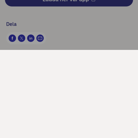
Dela
Kontakta oss
Spärra kort och BankID
Få hjälp i chatten
Frågor och svar om kort
Skadeanmälan hos Trygg-