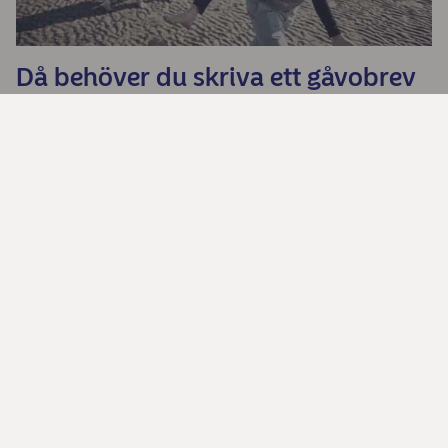
Då behöver du skriva ett gåvobrev
Har du koll på vem som ärver dig?
Så undviker du konflikter om arvet