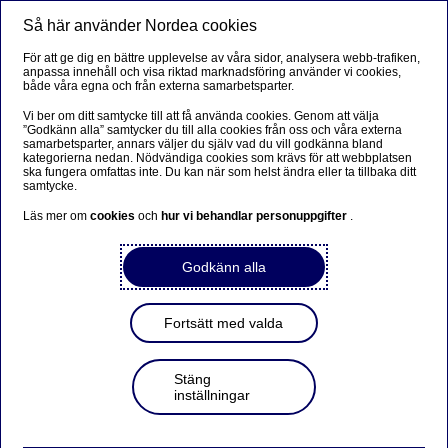
Så här använder Nordea cookies
Meny
Sök
Logga in
För att ge dig en bättre upplevelse av våra sidor, analysera webb-trafiken,
anpassa innehåll och visa riktad marknadsföring använder vi cookies,
både våra egna och från externa samarbetsparter.
Vi ber om ditt samtycke till att få använda cookies. Genom att välja
”Godkänn alla” samtycker du till alla cookies från oss och våra externa
samarbetsparter, annars väljer du själv vad du vill godkänna bland
kategorierna nedan. Nödvändiga cookies som krävs för att webbplatsen
ska fungera omfattas inte. Du kan när som helst ändra eller ta tillbaka ditt
samtycke.
Läs mer om
cookies
och
hur vi behandlar personuppgifter
.
Godkänn alla
Fortsätt med valda
Stäng
inställningar