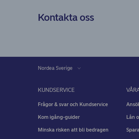
Kontakta oss
KUNDSERVICE
VÅRA
Frågor & svar och Kundservice
Ansö
Kom igång-guider
Lån o
Minska risken att bli bedragen
Spara