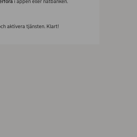
erföra
i appen eller nätbanken.
ch aktivera tjänsten. Klart!