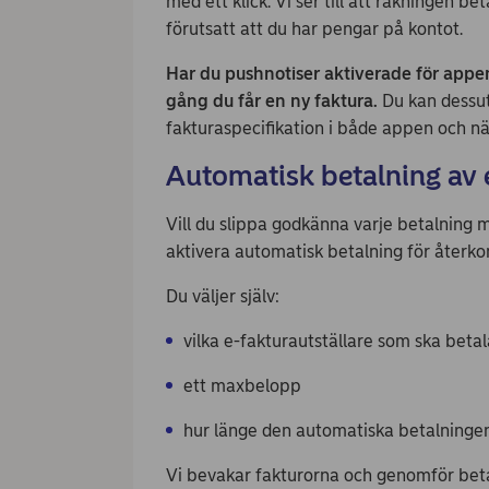
med ett klick. Vi ser till att räkningen be
förutsatt att du har pengar på kontot.
Har du pushnotiser aktiverade för appen
gång du får en ny faktura.
Du kan dessuto
fakturaspecifikation i både appen och n
Automatisk betalning av 
Vill du slippa godkänna varje betalning 
aktivera automatisk betalning för återk
Du väljer själv:
vilka e-fakturautställare som ska beta
ett maxbelopp
hur länge den automatiska betalningen
Vi bevakar fakturorna och genomför bet