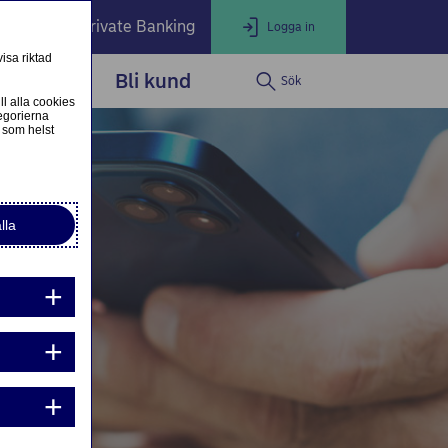
öretag
Private Banking
Logga in
isa riktad
dservice
Bli kund
Sök
LOGGA IN
Stäng
ll alla cookies
egorierna
 som helst
ogga in som privatkund
Logga in i nätbanken
lla
ogga in som företagskund
Nordea Business
g