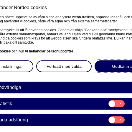
vänder Nordea cookies
Privat
F
 en bättre upplevelse av våra sidor, analysera webb-trafiken, anpassa innehåll och v
g använder vi cookies, både våra egna och från externa samarbetsparter.
Ditt liv
Våra tjänster
Kun
 samtycke till att få använda cookies. Genom att välja ”Godkänn alla” samtycker du ti
våra externa samarbetsparter, annars väljer du själv vad du vill godkänna bland kat
diga cookies som krävs för att webbplatsen ska fungera omfattas inte. Du kan när
tillbaka ditt samtycke.
FÖRETAG
L
ookies
och
hur vi behandlar personuppgifter
.
Corporate Netbank
inställningar
Fortsätt med valda
Godkänn a
Nordea Corporate
t direkt i appen och
L
 du slipper papperspost och
Våra sidor – kundinformation
ödvändiga
 och när.
Företagets Dokument/Signera digitalt
Samtycke
atistik
för:
GiroLink
Statistik
Samtycke
arknadsföring
Nordea Bokföring
för:
Marknadsförin