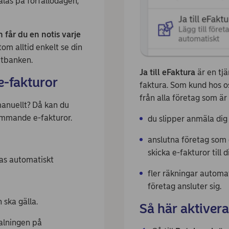
talas på förfallodagen,
 får du en notis varje
m alltid enkelt se din
ätbanken.
Ja till eFaktura
är en tjä
e-fakturor
faktura. Som kund hos os
från alla företag som är 
manuellt? Då kan du
ommande e-fakturor.
du slipper anmäla dig 
anslutna företag som d
skicka e-fakturor till d
las automatiskt
fler räkningar automati
företag ansluter sig.
 ska gälla.
Så här aktiverar
alningen på