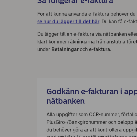
Så fungerar e-faktura
För att kunna använda e-faktura behöver du t
se hur du lägger till det här
. Du kan få e-fak
Du lägger till en e-faktura via nätbanken ell
klart kommer räkningarna från anslutna företag
under
Betalningar
och
e-faktura.
Godkänn e-fakturan i app
nätbanken
Alla uppgifter som OCR-nummer, förfall
PlusGiro-/Bankgironummer och belopp är 
du behöver göra är att kontrollera uppg