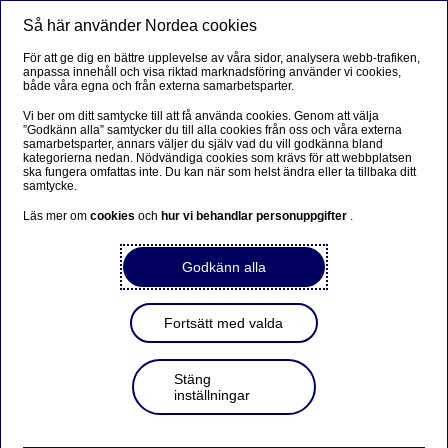
Så här använder Nordea cookies
Meny
Sök
Logga in
För att ge dig en bättre upplevelse av våra sidor, analysera webb-trafiken,
anpassa innehåll och visa riktad marknadsföring använder vi cookies,
både våra egna och från externa samarbetsparter.
Vi ber om ditt samtycke till att få använda cookies. Genom att välja
”Godkänn alla” samtycker du till alla cookies från oss och våra externa
samarbetsparter, annars väljer du själv vad du vill godkänna bland
kategorierna nedan. Nödvändiga cookies som krävs för att webbplatsen
ska fungera omfattas inte. Du kan när som helst ändra eller ta tillbaka ditt
samtycke.
Läs mer om
cookies
och
hur vi behandlar personuppgifter
.
Godkänn alla
Fortsätt med valda
Stäng
inställningar