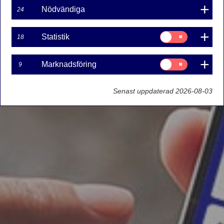
Nödvändiga
24
Samtycke
Statistik
18
för:
Statistik
Samtycke
Marknadsföring
9
för:
Marknadsföring
Senast uppdaterad 2026-08-03