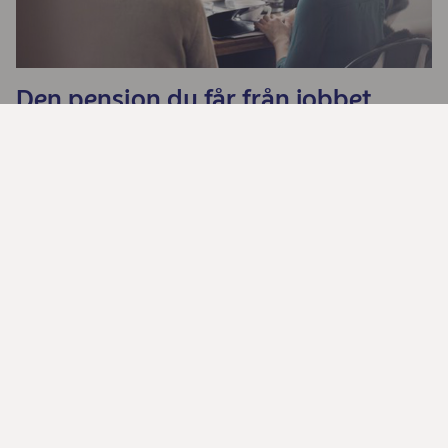
Den pension du får från jobbet
Dela
Kontakta oss