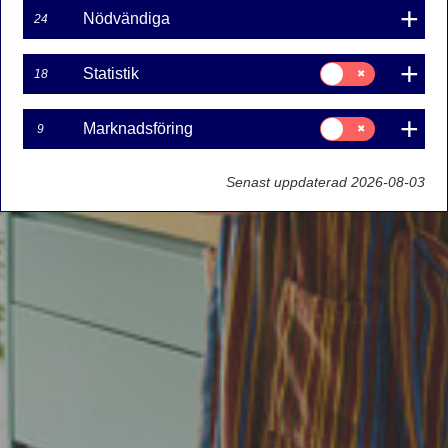
Nödvändiga
24
Samtycke
Statistik
18
för:
Statistik
Samtycke
Marknadsföring
9
för:
Marknadsföring
Senast uppdaterad 2026-08-03