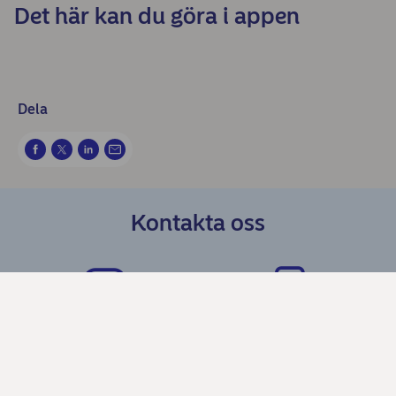
Det här kan du göra i appen
Dela
Kontakta oss
Få hjälp i chatten
Ring via appen – prioriterad
service