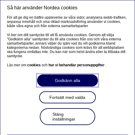
Så här använder Nordea cookies
Meny
Sök
Logga in
För att ge dig en bättre upplevelse av våra sidor, analysera webb-trafiken,
anpassa innehåll och visa riktad marknadsföring använder vi cookies,
både våra egna och från externa samarbetsparter.
Vi ber om ditt samtycke till att få använda cookies. Genom att välja
”Godkänn alla” samtycker du till alla cookies från oss och våra externa
samarbetsparter, annars väljer du själv vad du vill godkänna bland
kategorierna nedan. Nödvändiga cookies som krävs för att webbplatsen
ska fungera omfattas inte. Du kan när som helst ändra eller ta tillbaka ditt
samtycke.
Läs mer om
cookies
och
hur vi behandlar personuppgifter
.
Godkänn alla
Fortsätt med valda
Stäng
inställningar