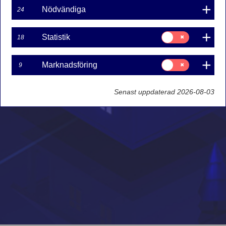
Nödvändiga
24
Samtycke
Statistik
18
för:
Statistik
Samtycke
Marknadsföring
9
för:
Marknadsföring
Senast uppdaterad 2026-08-03