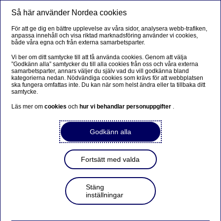
Så här använder Nordea cookies
Meny
Sök
Logga in
För att ge dig en bättre upplevelse av våra sidor, analysera webb-trafiken,
anpassa innehåll och visa riktad marknadsföring använder vi cookies,
både våra egna och från externa samarbetsparter.
Vi ber om ditt samtycke till att få använda cookies. Genom att välja
”Godkänn alla” samtycker du till alla cookies från oss och våra externa
samarbetsparter, annars väljer du själv vad du vill godkänna bland
kategorierna nedan. Nödvändiga cookies som krävs för att webbplatsen
ska fungera omfattas inte. Du kan när som helst ändra eller ta tillbaka ditt
samtycke.
Läs mer om
cookies
och
hur vi behandlar personuppgifter
.
Godkänn alla
Fortsätt med valda
Stäng
inställningar