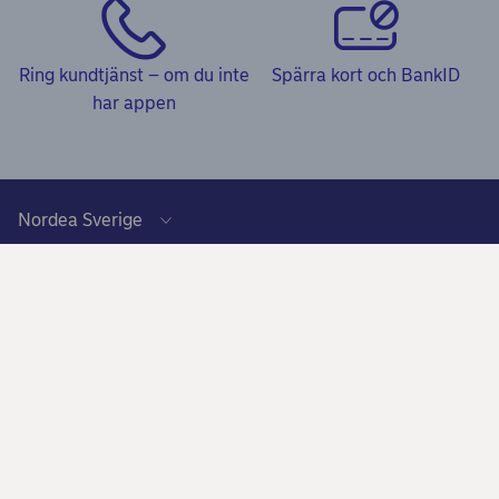
Ring kundtjänst – om du inte
Spärra kort och BankID
har appen
Kundservice
Frågor & svar och Kundservice
Våra tjänster
Kom igång-guider
Ansök om bolån
Om Nordea
Minska risken att bli bedragen
Lån och krediter
Vilka vi är
Press och nyheter
Beröm, förslag eller klagomål
Sparande och investeringar