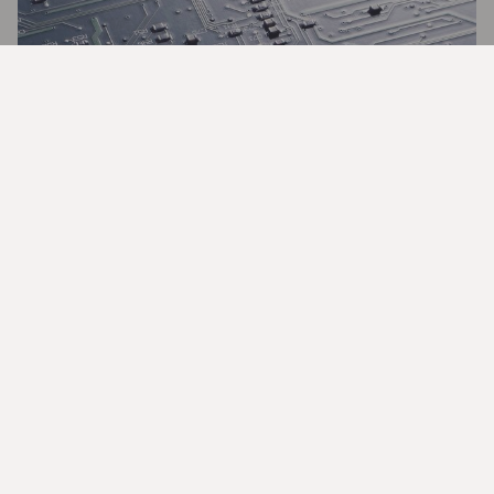
Så investerar du i AI
Varför investera i fonder?