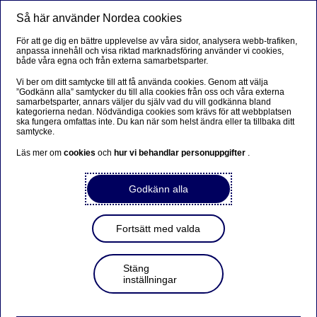
Så här använder Nordea cookies
Meny
Sök
Logga in
För att ge dig en bättre upplevelse av våra sidor, analysera webb-trafiken,
anpassa innehåll och visa riktad marknadsföring använder vi cookies,
både våra egna och från externa samarbetsparter.
Vi ber om ditt samtycke till att få använda cookies. Genom att välja
”Godkänn alla” samtycker du till alla cookies från oss och våra externa
samarbetsparter, annars väljer du själv vad du vill godkänna bland
kategorierna nedan. Nödvändiga cookies som krävs för att webbplatsen
ska fungera omfattas inte. Du kan när som helst ändra eller ta tillbaka ditt
samtycke.
Läs mer om
cookies
och
hur vi behandlar personuppgifter
.
Godkänn alla
Fortsätt med valda
Stäng
inställningar