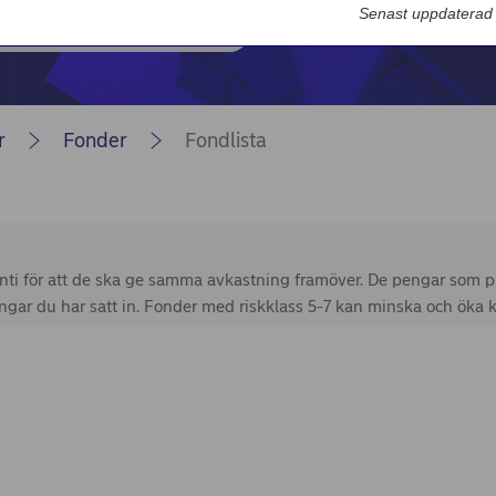
Nordea Bilportal
Senast uppdaterad
eBeställningar
AutoFX Hedging
r
Fonder
Fondlista
Nordea Finans internettjänst
Nordea Swish företagsverktyg
First Card Login
Självserviceportalen
Nordea Node