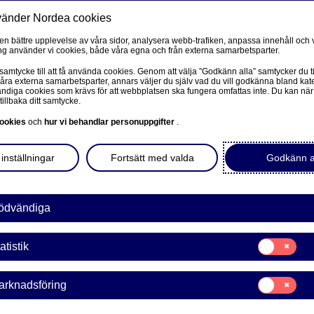
vänder Nordea cookies
Privat
F
 en bättre upplevelse av våra sidor, analysera webb-trafiken, anpassa innehåll och v
g använder vi cookies, både våra egna och från externa samarbetsparter.
Ditt liv
Våra tjänster
Kun
 samtycke till att få använda cookies. Genom att välja ”Godkänn alla” samtycker du ti
våra externa samarbetsparter, annars väljer du själv vad du vill godkänna bland kat
diga cookies som krävs för att webbplatsen ska fungera omfattas inte. Du kan när
tillbaka ditt samtycke.
FÖRETAG
L
ookies
och
hur vi behandlar personuppgifter
.
 fondutbud
Corporate Netbank
inställningar
Fortsätt med valda
Godkänn a
er
Nordea Corporate
L
Våra sidor – kundinformation
ödvändiga
ud. Vi har ett brett
h andra förvaltare. Logga
Företagets Dokument/Signera digitalt
Samtycke
en av våra rådgivare att
atistik
för:
GiroLink
Statistik
Samtycke
arknadsföring
Nordea Bokföring
för:
Marknadsförin
lp av rådgivare