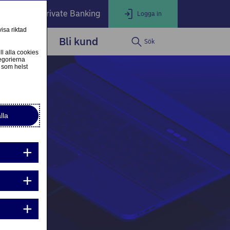
öretag
Private Banking
Logga in
isa riktad
dservice
Bli kund
Sök
LOGGA IN
Stäng
ll alla cookies
egorierna
 som helst
ogga in som privatkund
Logga in i nätbanken
lla
ogga in som företagskund
Nordea Business
g