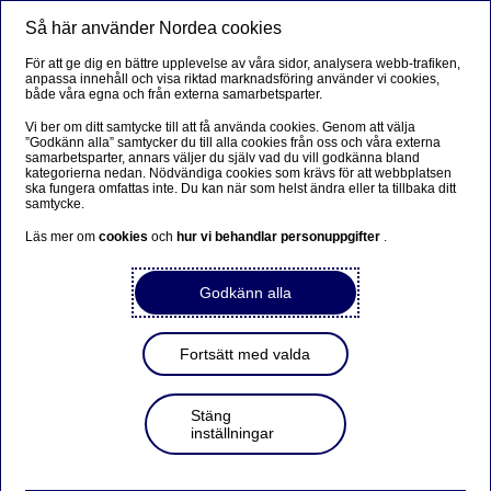
Så här använder Nordea cookies
Meny
Sök
Logga in
För att ge dig en bättre upplevelse av våra sidor, analysera webb-trafiken,
anpassa innehåll och visa riktad marknadsföring använder vi cookies,
både våra egna och från externa samarbetsparter.
Vi ber om ditt samtycke till att få använda cookies. Genom att välja
”Godkänn alla” samtycker du till alla cookies från oss och våra externa
samarbetsparter, annars väljer du själv vad du vill godkänna bland
kategorierna nedan. Nödvändiga cookies som krävs för att webbplatsen
ska fungera omfattas inte. Du kan när som helst ändra eller ta tillbaka ditt
samtycke.
Läs mer om
cookies
och
hur vi behandlar personuppgifter
.
Godkänn alla
Fortsätt med valda
Stäng
inställningar