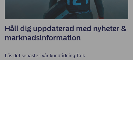
Håll dig uppdaterad med nyheter &
marknadsinformation
Läs det senaste i vår kundtidning Talk