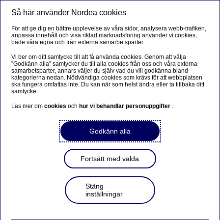
Så här använder Nordea cookies
Meny
Sök
Logga in
För att ge dig en bättre upplevelse av våra sidor, analysera webb-trafiken,
anpassa innehåll och visa riktad marknadsföring använder vi cookies,
både våra egna och från externa samarbetsparter.
Vi ber om ditt samtycke till att få använda cookies. Genom att välja
”Godkänn alla” samtycker du till alla cookies från oss och våra externa
samarbetsparter, annars väljer du själv vad du vill godkänna bland
kategorierna nedan. Nödvändiga cookies som krävs för att webbplatsen
ska fungera omfattas inte. Du kan när som helst ändra eller ta tillbaka ditt
samtycke.
Läs mer om
cookies
och
hur vi behandlar personuppgifter
.
Godkänn alla
Fortsätt med valda
Stäng
inställningar