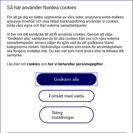
Så här använder Nordea cookies
Meny
Sök
Logga in
För att ge dig en bättre upplevelse av våra sidor, analysera webb-trafiken,
anpassa innehåll och visa riktad marknadsföring använder vi cookies,
både våra egna och från externa samarbetsparter.
Vi ber om ditt samtycke till att få använda cookies. Genom att välja
”Godkänn alla” samtycker du till alla cookies från oss och våra externa
samarbetsparter, annars väljer du själv vad du vill godkänna bland
kategorierna nedan. Nödvändiga cookies som krävs för att webbplatsen
ska fungera omfattas inte. Du kan när som helst ändra eller ta tillbaka ditt
samtycke.
Läs mer om
cookies
och
hur vi behandlar personuppgifter
.
Godkänn alla
Fortsätt med valda
Stäng
inställningar