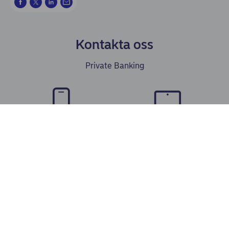
Kontakta oss
Private Banking
Ring Kundservice 0771-22 44
Bli kontaktad
88
Spärra ditt kort direkt 08-
402 57 10