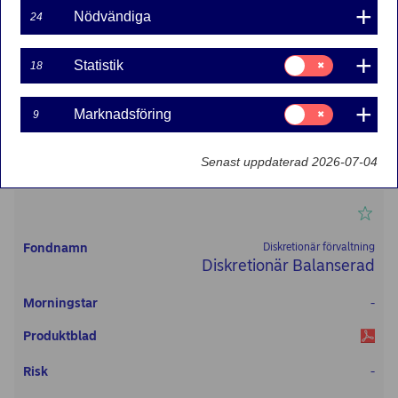
Nödvändiga
24
Samtycke
Statistik
18
för:
Statistik
Samtycke
Marknadsföring
9
för:
Marknadsföring
Senast uppdaterad 2026-07-04