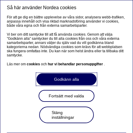
Så här använder Nordea cookies
Meny
Sök
Logga in
För att ge dig en bättre upplevelse av våra sidor, analysera webb-trafiken,
anpassa innehåll och visa riktad marknadsföring använder vi cookies,
Investeringsrådgivning
både våra egna och från externa samarbetsparter.
Vi ber om ditt samtycke till att få använda cookies. Genom att välja
”Godkänn alla” samtycker du till alla cookies från oss och våra externa
samarbetsparter, annars väljer du själv vad du vill godkänna bland
Diskretionär förvaltning –
kategorierna nedan. Nödvändiga cookies som krävs för att webbplatsen
ska fungera omfattas inte. Du kan när som helst ändra eller ta tillbaka ditt
fondutbud
samtycke.
Läs mer om
cookies
och
hur vi behandlar personuppgifter
.
Godkänn alla
Fortsätt med valda
Stäng
inställningar