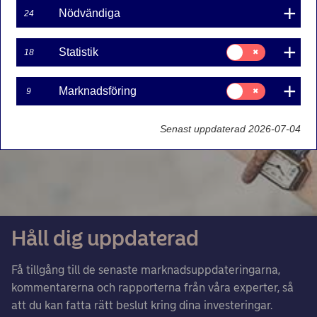
Nödvändiga
24
Samtycke
Statistik
18
för:
Statistik
Samtycke
Marknadsföring
9
för:
Marknadsföring
Senast uppdaterad 2026-07-04
Håll dig uppdaterad
Få tillgång till de senaste marknadsuppdateringarna,
kommentarerna och rapporterna från våra experter, så
att du kan fatta rätt beslut kring dina investeringar.