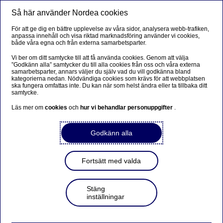
Så här använder Nordea cookies
Meny
Sök
Logga in
För att ge dig en bättre upplevelse av våra sidor, analysera webb-trafiken,
anpassa innehåll och visa riktad marknadsföring använder vi cookies,
både våra egna och från externa samarbetsparter.
Vi ber om ditt samtycke till att få använda cookies. Genom att välja
”Godkänn alla” samtycker du till alla cookies från oss och våra externa
samarbetsparter, annars väljer du själv vad du vill godkänna bland
kategorierna nedan. Nödvändiga cookies som krävs för att webbplatsen
ska fungera omfattas inte. Du kan när som helst ändra eller ta tillbaka ditt
samtycke.
Läs mer om
cookies
och
hur vi behandlar personuppgifter
.
Godkänn alla
Fortsätt med valda
Stäng
inställningar