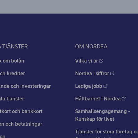
 TJÄNSTER
OM NORDEA
k om bolån
Vilka vi är
ch krediter
Nordea i siffror
nde och investeringar
Lediga jobb
ala tjänster
Hållbarhet i Nordea
tkort och bankkort
Samhällsengagemang -
Kunskap för livet
n och betalningar
Tjänster för stora företag o
ion