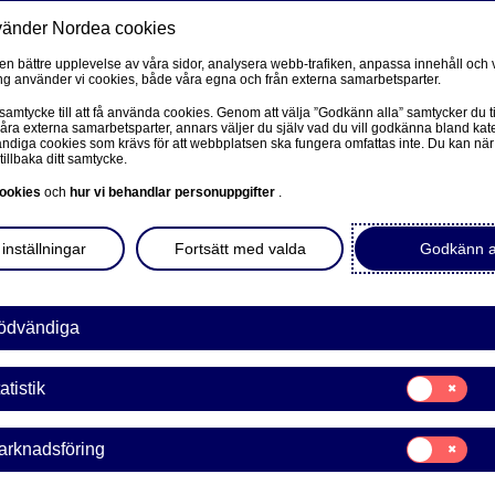
vänder Nordea cookies
Privat
F
 en bättre upplevelse av våra sidor, analysera webb-trafiken, anpassa innehåll och v
g använder vi cookies, både våra egna och från externa samarbetsparter.
Ditt liv
Våra tjänster
Kun
 samtycke till att få använda cookies. Genom att välja ”Godkänn alla” samtycker du ti
våra externa samarbetsparter, annars väljer du själv vad du vill godkänna bland kat
diga cookies som krävs för att webbplatsen ska fungera omfattas inte. Du kan när
tillbaka ditt samtycke.
FÖRETAG
L
ookies
och
hur vi behandlar personuppgifter
.
Corporate Netbank
e
inställningar
Fortsätt med valda
Godkänn a
Nordea Corporate
L
Våra sidor – kundinformation
ödvändiga
ndla ett belopp från en valuta till en annan. Sök på
Företagets Dokument/Signera digitalt
ta från listan. Här hittar du även kurserna för några av
Samtycke
atistik
och brittiska pund.
för:
GiroLink
Statistik
Samtycke
arknadsföring
Nordea Bokföring
för:
Marknadsförin