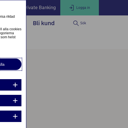
öretag
Private Banking
Logga in
isa riktad
dservice
Bli kund
Sök
LOGGA IN
Stäng
ll alla cookies
egorierna
 som helst
ogga in som privatkund
Logga in i nätbanken
lla
ogga in som företagskund
Nordea Business
g