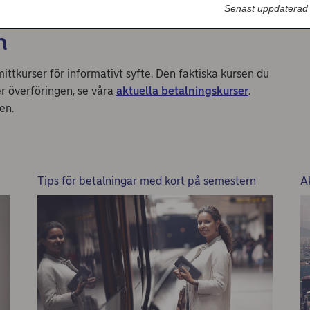
Nordea Bilportal
Senast uppdaterad
eBeställningar
n
AutoFX Hedging
ttkurser för informativt syfte. Den faktiska kursen du
Nordea Finans internettjänst
r överföringen, se våra
aktuella betalningskurser
.
en.
Nordea Swish företagsverktyg
First Card Login
Självserviceportalen
Tips för betalningar med kort på semestern
A
Nordea Node