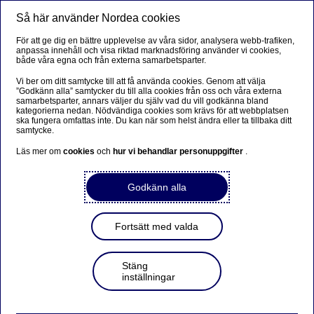
Så här använder Nordea cookies
Meny
Sök
Logga in
För att ge dig en bättre upplevelse av våra sidor, analysera webb-trafiken,
anpassa innehåll och visa riktad marknadsföring använder vi cookies,
både våra egna och från externa samarbetsparter.
Vi ber om ditt samtycke till att få använda cookies. Genom att välja
”Godkänn alla” samtycker du till alla cookies från oss och våra externa
samarbetsparter, annars väljer du själv vad du vill godkänna bland
kategorierna nedan. Nödvändiga cookies som krävs för att webbplatsen
ska fungera omfattas inte. Du kan när som helst ändra eller ta tillbaka ditt
samtycke.
Läs mer om
cookies
och
hur vi behandlar personuppgifter
.
Godkänn alla
Fortsätt med valda
Stäng
inställningar