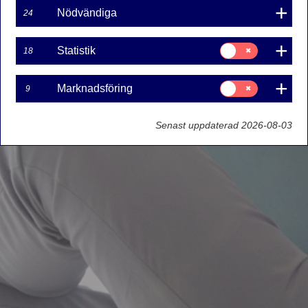
Nödvändiga
24
Samtycke
Statistik
18
för:
Statistik
Samtycke
Marknadsföring
9
för:
Marknadsföring
Senast uppdaterad 2026-08-03