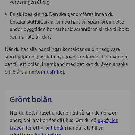
värderingen åt dig.
En slutbesiktning. Den ska genomföras innan du
betalar slutfakturan. Om du haft en spärrförbindelse
under byggtiden ber du husleverantören skicka tillbaka
den när allt är klart.
När du har alla handlingar kontaktar du din rådgivare
som hjälper dig avsluta byggnadskrediten och omvandla
det till ett bolån. I samband med det kan du även ansöka
om 5 års
amorteringsfrihet
.
Grönt bolån
När du bott i huset under en tid så kan du göra en
energideklaration för ditt hus. Om du då
uppfyller
kraven för ett grönt bolån
har du rätt till en