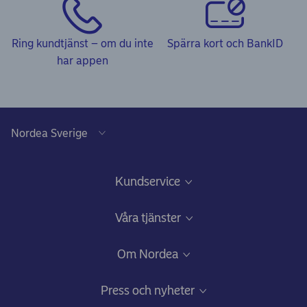
Ring kundtjänst – om du inte
Spärra kort och BankID
har appen
Kundservice
Frågor & svar och Kundservice
Våra tjänster
Kom igång-guider
Ansök om bolån
Om Nordea
Minska risken att bli bedragen
Lån och krediter
Vilka vi är
Press och nyheter
Beröm, förslag eller klagomål
Sparande och investeringar