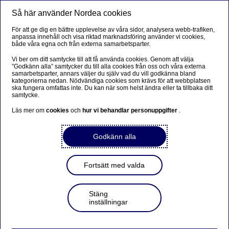
Så här använder Nordea cookies
Meny
Sök
Logga in
För att ge dig en bättre upplevelse av våra sidor, analysera webb-trafiken,
anpassa innehåll och visa riktad marknadsföring använder vi cookies,
Byggnadskreditiv
både våra egna och från externa samarbetsparter.
Vi ber om ditt samtycke till att få använda cookies. Genom att välja
Byggnadskreditiv, även kallad byggnadskredit eller
”Godkänn alla” samtycker du till alla cookies från oss och våra externa
samarbetsparter, annars väljer du själv vad du vill godkänna bland
bygglån, är en tillfällig finansieringslösning som du
kategorierna nedan. Nödvändiga cookies som krävs för att webbplatsen
ska fungera omfattas inte. Du kan när som helst ändra eller ta tillbaka ditt
använder under tiden du bygger nytt hus eller gör en stor
samtycke.
ombyggnation. Du använder pengarna i takt med att
Läs mer om
cookies
och
hur vi behandlar personuppgifter
.
fakturorna kommer in och betalar ränta på det du
använder.
Godkänn alla
Kontakta mig om byggnadskreditiv
Fortsätt med valda
Stäng
Bolån
inställningar