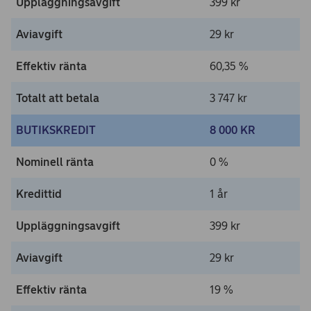
Uppläggnings­avgift
399 kr
Aviavgift
29 kr
Effektiv ränta
60,35 %
Totalt att betala
3 747 kr
BUTIKSKREDIT
8 000 KR
Nominell ränta
0 %
Kredittid
1 år
Uppläggnings­avgift
399 kr
Aviavgift
29 kr
Effektiv ränta
19 %