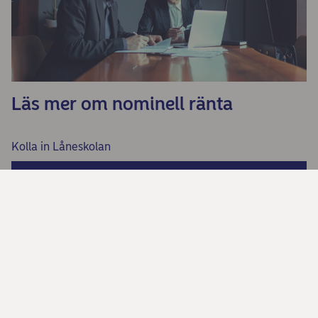
Läs mer om nominell ränta
Kolla in Låneskolan