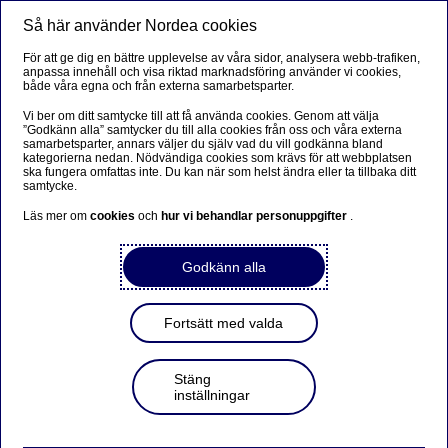
Så här använder Nordea cookies
Meny
Sök
Logga in
För att ge dig en bättre upplevelse av våra sidor, analysera webb-trafiken,
anpassa innehåll och visa riktad marknadsföring använder vi cookies,
både våra egna och från externa samarbetsparter.
Vi ber om ditt samtycke till att få använda cookies. Genom att välja
”Godkänn alla” samtycker du till alla cookies från oss och våra externa
samarbetsparter, annars väljer du själv vad du vill godkänna bland
kategorierna nedan. Nödvändiga cookies som krävs för att webbplatsen
ska fungera omfattas inte. Du kan när som helst ändra eller ta tillbaka ditt
samtycke.
Läs mer om
cookies
och
hur vi behandlar personuppgifter
.
Godkänn alla
Fortsätt med valda
Stäng
inställningar