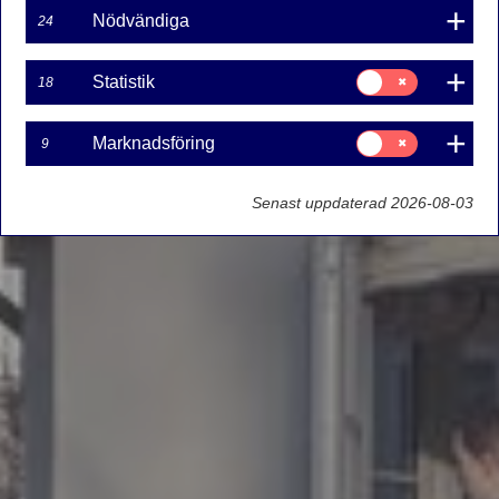
Nödvändiga
24
Samtycke
Statistik
18
för:
Statistik
Samtycke
Marknadsföring
9
för:
Marknadsföring
Senast uppdaterad 2026-08-03