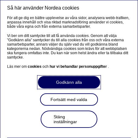
Så här använder Nordea cookies
Meny
Sök
Logga in
För att ge dig en bättre upplevelse av våra sidor, analysera webb-trafiken,
anpassa innehåll och visa riktad marknadsföring använder vi cookies,
både våra egna och från externa samarbetsparter.
Vi ber om ditt samtycke till att få använda cookies. Genom att välja
”Godkänn alla” samtycker du till alla cookies från oss och våra externa
samarbetsparter, annars väljer du själv vad du vill godkänna bland
kategorierna nedan. Nödvändiga cookies som krävs för att webbplatsen
ska fungera omfattas inte. Du kan när som helst ändra eller ta tillbaka ditt
samtycke.
Läs mer om
cookies
och
hur vi behandlar personuppgifter
.
Godkänn alla
Fortsätt med valda
Stäng
inställningar