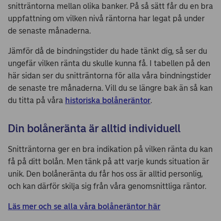
snitträntorna mellan olika banker. På så sätt får du en bra
uppfattning om vilken nivå räntorna har legat på under
de senaste månaderna.
Jämför då de bindningstider du hade tänkt dig, så ser du
ungefär vilken ränta du skulle kunna få. I tabellen på den
här sidan ser du snitträntorna för alla våra bindningstider
de senaste tre månaderna. Vill du se längre bak än så kan
du titta på våra
historiska bolåneräntor
.
Din bolåneränta är alltid individuell
Snitträntorna ger en bra indikation på vilken ränta du kan
få på ditt bolån. Men tänk på att varje kunds situation är
unik. Den bolåneränta du får hos oss är alltid personlig,
och kan därför skilja sig från våra genomsnittliga räntor.
Läs mer och se alla våra bolåneräntor här