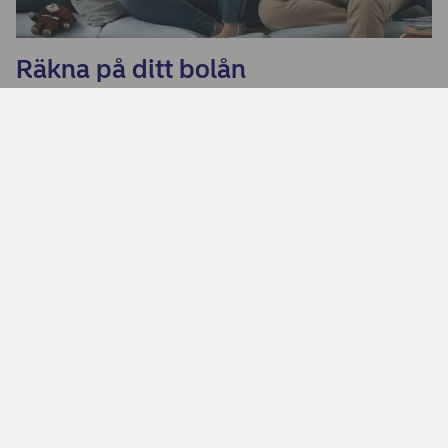
Räkna på ditt bolån
Listräntor för bolån
Se våra aktuella listräntor