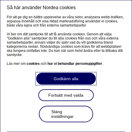
Så här använder Nordea cookies
Meny
Sök
Logga in
För att ge dig en bättre upplevelse av våra sidor, analysera webb-trafiken,
anpassa innehåll och visa riktad marknadsföring använder vi cookies,
både våra egna och från externa samarbetsparter.
Vi ber om ditt samtycke till att få använda cookies. Genom att välja
”Godkänn alla” samtycker du till alla cookies från oss och våra externa
samarbetsparter, annars väljer du själv vad du vill godkänna bland
kategorierna nedan. Nödvändiga cookies som krävs för att webbplatsen
ska fungera omfattas inte. Du kan när som helst ändra eller ta tillbaka ditt
samtycke.
Läs mer om
cookies
och
hur vi behandlar personuppgifter
.
Godkänn alla
Fortsätt med valda
Stäng
inställningar