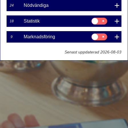
Nödvändiga
24
Samtycke
Statistik
18
för:
Statistik
Samtycke
Marknadsföring
9
för:
Marknadsföring
Senast uppdaterad 2026-08-03