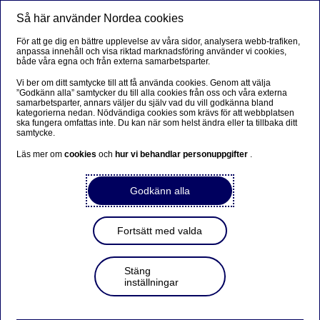
Så här använder Nordea cookies
Meny
Sök
Logga in
För att ge dig en bättre upplevelse av våra sidor, analysera webb-trafiken,
anpassa innehåll och visa riktad marknadsföring använder vi cookies,
både våra egna och från externa samarbetsparter.
Vi ber om ditt samtycke till att få använda cookies. Genom att välja
”Godkänn alla” samtycker du till alla cookies från oss och våra externa
samarbetsparter, annars väljer du själv vad du vill godkänna bland
kategorierna nedan. Nödvändiga cookies som krävs för att webbplatsen
ska fungera omfattas inte. Du kan när som helst ändra eller ta tillbaka ditt
samtycke.
Läs mer om
cookies
och
hur vi behandlar personuppgifter
.
Godkänn alla
Fortsätt med valda
Stäng
inställningar