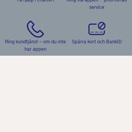
service
Ring kundtjänst – om du inte
Spärra kort och BankID
har appen
Kundservice
Frågor & svar och Kundservice
Våra tjänster
Kom igång-guider
Ansök om bolån