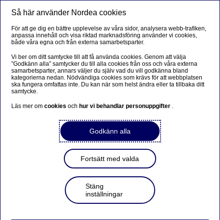
Så här använder Nordea cookies
Meny
Sök
Logga in
För att ge dig en bättre upplevelse av våra sidor, analysera webb-trafiken,
anpassa innehåll och visa riktad marknadsföring använder vi cookies,
både våra egna och från externa samarbetsparter.
Vi ber om ditt samtycke till att få använda cookies. Genom att välja
”Godkänn alla” samtycker du till alla cookies från oss och våra externa
samarbetsparter, annars väljer du själv vad du vill godkänna bland
kategorierna nedan. Nödvändiga cookies som krävs för att webbplatsen
ska fungera omfattas inte. Du kan när som helst ändra eller ta tillbaka ditt
samtycke.
Läs mer om
cookies
och
hur vi behandlar personuppgifter
.
Godkänn alla
Fortsätt med valda
Stäng
inställningar