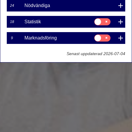
Nödvändiga
24
Samtycke
Statistik
18
för:
Statistik
Samtycke
Marknadsföring
9
för:
Marknadsföring
Senast uppdaterad 2026-07-04