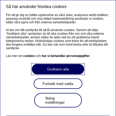
Så här använder Nordea cookies
Meny
Sök
Logga in
För att ge dig en bättre upplevelse av våra sidor, analysera webb-trafiken,
anpassa innehåll och visa riktad marknadsföring använder vi cookies,
både våra egna och från externa samarbetsparter.
Vi ber om ditt samtycke till att få använda cookies. Genom att välja
”Godkänn alla” samtycker du till alla cookies från oss och våra externa
samarbetsparter, annars väljer du själv vad du vill godkänna bland
kategorierna nedan. Nödvändiga cookies som krävs för att webbplatsen
ska fungera omfattas inte. Du kan när som helst ändra eller ta tillbaka ditt
samtycke.
Läs mer om
cookies
och
hur vi behandlar personuppgifter
.
Godkänn alla
Fortsätt med valda
Stäng
inställningar