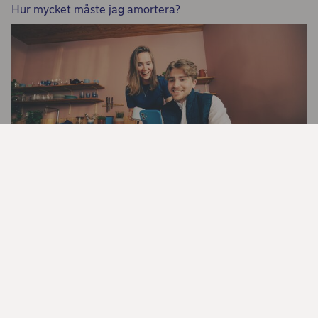
Hur mycket måste jag amortera?
Så fungerar amorteringskravet
Dela