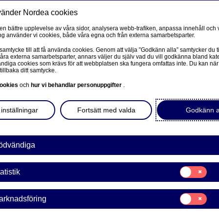
vänder Nordea cookies
Privat
F
 en bättre upplevelse av våra sidor, analysera webb-trafiken, anpassa innehåll och v
g använder vi cookies, både våra egna och från externa samarbetsparter.
Ditt liv
Våra tjänster
Kun
 samtycke till att få använda cookies. Genom att välja ”Godkänn alla” samtycker du ti
våra externa samarbetsparter, annars väljer du själv vad du vill godkänna bland kat
diga cookies som krävs för att webbplatsen ska fungera omfattas inte. Du kan när
tillbaka ditt samtycke.
FÖRETAG
L
ookies
och
hur vi behandlar personuppgifter
.
 fondutbud
Corporate Netbank
inställningar
Fortsätt med valda
Godkänn a
er
Nordea Corporate
L
Våra sidor – kundinformation
ödvändiga
ud. Vi har ett brett
h andra förvaltare. Logga
Företagets Dokument/Signera digitalt
Samtycke
en av våra rådgivare att
atistik
för:
GiroLink
Statistik
Samtycke
arknadsföring
Nordea Bokföring
för:
Marknadsförin
lp av rådgivare