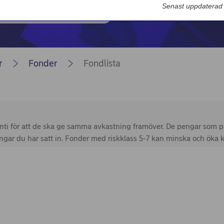
Nordea Bilportal
Senast uppdaterad
eBeställningar
AutoFX Hedging
r
Fonder
Fondlista
Nordea Finans internettjänst
Nordea Swish företagsverktyg
First Card Login
Självserviceportalen
Nordea Node