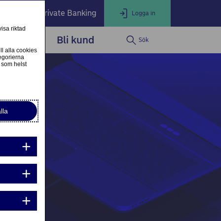
öretag
Private Banking
Logga in
isa riktad
dservice
Bli kund
Sök
LOGGA IN
Stäng
ll alla cookies
egorierna
 som helst
ogga in som privatkund
Logga in i nätbanken
lla
ogga in som företagskund
Nordea Business
g