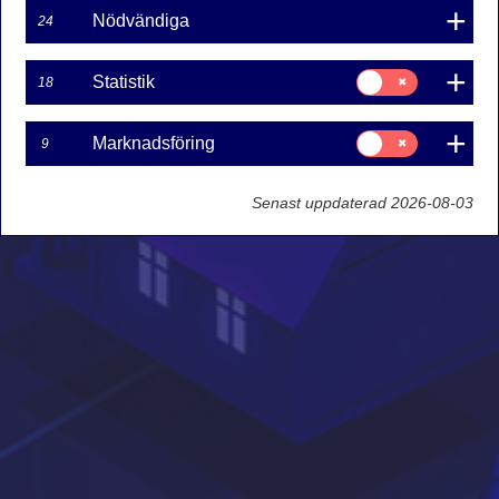
Nödvändiga
24
Samtycke
Statistik
18
för:
Statistik
Samtycke
Marknadsföring
9
för:
Marknadsföring
Senast uppdaterad 2026-08-03