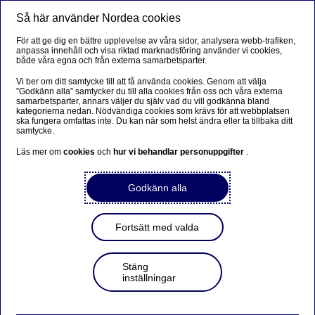
Så här använder Nordea cookies
Meny
Sök
Logga in
För att ge dig en bättre upplevelse av våra sidor, analysera webb-trafiken,
anpassa innehåll och visa riktad marknadsföring använder vi cookies,
både våra egna och från externa samarbetsparter.
Vi ber om ditt samtycke till att få använda cookies. Genom att välja
”Godkänn alla” samtycker du till alla cookies från oss och våra externa
samarbetsparter, annars väljer du själv vad du vill godkänna bland
kategorierna nedan. Nödvändiga cookies som krävs för att webbplatsen
ska fungera omfattas inte. Du kan när som helst ändra eller ta tillbaka ditt
samtycke.
Läs mer om
cookies
och
hur vi behandlar personuppgifter
.
Godkänn alla
Fortsätt med valda
Stäng
inställningar