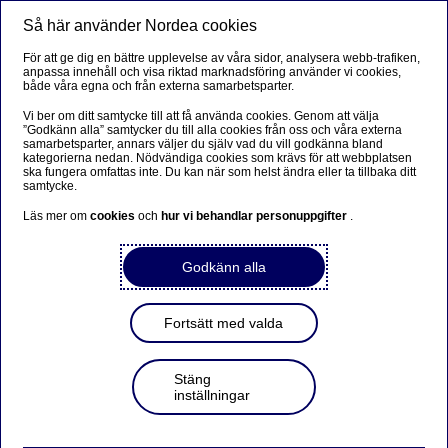
Så här använder Nordea cookies
Meny
Sök
Logga in
För att ge dig en bättre upplevelse av våra sidor, analysera webb-trafiken,
anpassa innehåll och visa riktad marknadsföring använder vi cookies,
både våra egna och från externa samarbetsparter.
Vi ber om ditt samtycke till att få använda cookies. Genom att välja
”Godkänn alla” samtycker du till alla cookies från oss och våra externa
samarbetsparter, annars väljer du själv vad du vill godkänna bland
kategorierna nedan. Nödvändiga cookies som krävs för att webbplatsen
ska fungera omfattas inte. Du kan när som helst ändra eller ta tillbaka ditt
samtycke.
Läs mer om
cookies
och
hur vi behandlar personuppgifter
.
Godkänn alla
Fortsätt med valda
Stäng
inställningar