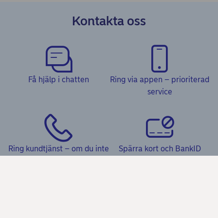
Kontakta oss
Få hjälp i chatten
Ring via appen – prioriterad
service
Ring kundtjänst – om du inte
Spärra kort och BankID
har appen