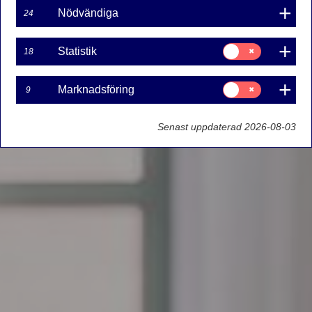
Nödvändiga
24
Samtycke
Statistik
18
för:
Statistik
Samtycke
Marknadsföring
9
för:
Marknadsföring
Senast uppdaterad 2026-08-03