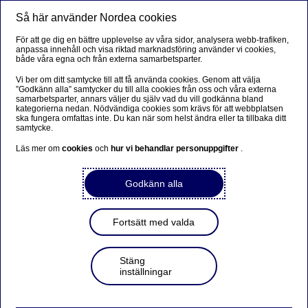
Så här använder Nordea cookies
Meny
Sök
Logga in
För att ge dig en bättre upplevelse av våra sidor, analysera webb-trafiken,
anpassa innehåll och visa riktad marknadsföring använder vi cookies,
både våra egna och från externa samarbetsparter.
Vi ber om ditt samtycke till att få använda cookies. Genom att välja
”Godkänn alla” samtycker du till alla cookies från oss och våra externa
samarbetsparter, annars väljer du själv vad du vill godkänna bland
kategorierna nedan. Nödvändiga cookies som krävs för att webbplatsen
ska fungera omfattas inte. Du kan när som helst ändra eller ta tillbaka ditt
samtycke.
Läs mer om
cookies
och
hur vi behandlar personuppgifter
.
Godkänn alla
Fortsätt med valda
Stäng
inställningar