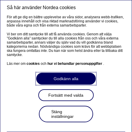
Så här använder Nordea cookies
Meny
Sök
Logga in
För att ge dig en bättre upplevelse av våra sidor, analysera webb-trafiken,
anpassa innehåll och visa riktad marknadsföring använder vi cookies,
både våra egna och från externa samarbetsparter.
Vi ber om ditt samtycke till att få använda cookies. Genom att välja
”Godkänn alla” samtycker du till alla cookies från oss och våra externa
samarbetsparter, annars väljer du själv vad du vill godkänna bland
kategorierna nedan. Nödvändiga cookies som krävs för att webbplatsen
ska fungera omfattas inte. Du kan när som helst ändra eller ta tillbaka ditt
samtycke.
Läs mer om
cookies
och
hur vi behandlar personuppgifter
.
Godkänn alla
Fortsätt med valda
Stäng
inställningar