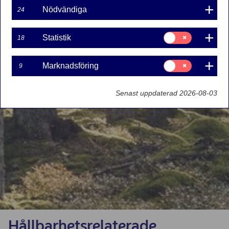
Nödvändiga
24
Samtycke
Statistik
18
för:
Statistik
Samtycke
Marknadsföring
9
för:
Marknadsföring
Senast uppdaterad 2026-08-03
Hållbarhetsrelaterade