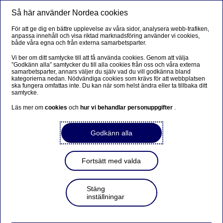
Så här använder Nordea cookies
Meny
Sök
Logga in
För att ge dig en bättre upplevelse av våra sidor, analysera webb-trafiken,
anpassa innehåll och visa riktad marknadsföring använder vi cookies,
Privat
både våra egna och från externa samarbetsparter.
Vi ber om ditt samtycke till att få använda cookies. Genom att välja
”Godkänn alla” samtycker du till alla cookies från oss och våra externa
samarbetsparter, annars väljer du själv vad du vill godkänna bland
Frågor och svar Apple Pay
kategorierna nedan. Nödvändiga cookies som krävs för att webbplatsen
ska fungera omfattas inte. Du kan när som helst ändra eller ta tillbaka ditt
samtycke.
Läs mer om
cookies
och
hur vi behandlar personuppgifter
.
Apple Pay
Godkänn alla
Hur lägger jag till mina kort och aktiverar jag Apple
Pay?
Fortsätt med valda
Är det någon beloppsgräns när jag betalar med Apple
Pay?
Stäng
inställningar
Hur betalar jag med Apple Pay?