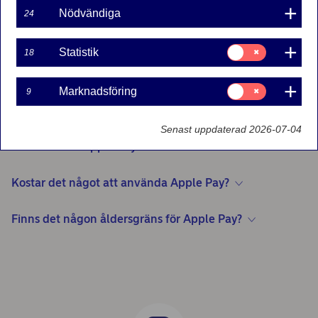
Nödvändiga
24
Behöver jag tillgång till Internet när jag betalar med
Apple Pay i butik?
Samtycke
Statistik
18
för:
Statistik
Var kan jag använda Apple Pay?
Samtycke
Marknadsföring
9
för:
Marknadsföring
Hur många kort kan läggas till Apple Pay?
Senast uppdaterad 2026-07-04
Hur säkert är Apple Pay?
Kostar det något att använda Apple Pay?
Finns det någon åldersgräns för Apple Pay?