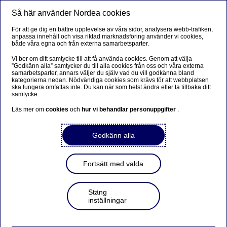
Så här använder Nordea cookies
Meny
Sök
Logga in
För att ge dig en bättre upplevelse av våra sidor, analysera webb-trafiken,
anpassa innehåll och visa riktad marknadsföring använder vi cookies,
både våra egna och från externa samarbetsparter.
Vi ber om ditt samtycke till att få använda cookies. Genom att välja
”Godkänn alla” samtycker du till alla cookies från oss och våra externa
samarbetsparter, annars väljer du själv vad du vill godkänna bland
kategorierna nedan. Nödvändiga cookies som krävs för att webbplatsen
ska fungera omfattas inte. Du kan när som helst ändra eller ta tillbaka ditt
samtycke.
Läs mer om
cookies
och
hur vi behandlar personuppgifter
.
Godkänn alla
Fortsätt med valda
Stäng
inställningar