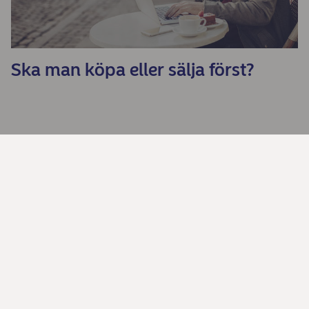
Ska man köpa eller sälja först?
Dela
Kontakta oss