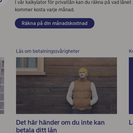
I vår kalkylator för privatlån kan du räkna på vad lånet
kommer kosta varje månad.
Räkna på din månadskostnad
Läs om betalningssvårigheter
K
Det här händer om du inte kan
L
betala ditt lån