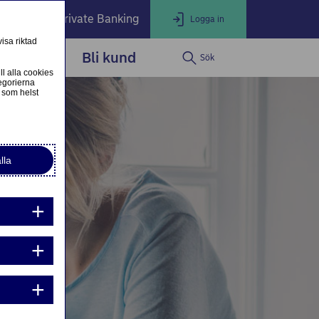
öretag
Private Banking
Logga in
isa riktad
dservice
Bli kund
Sök
LOGGA IN
Stäng
ll alla cookies
egorierna
 som helst
ogga in som privatkund
Logga in i nätbanken
lla
ogga in som företagskund
Nordea Business
g