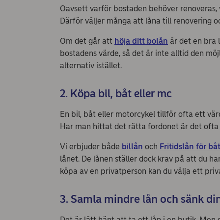
Oavsett varför bostaden behöver renoveras, vi
Därför väljer många att låna till renovering o
Om det går att
höja ditt bolån
är det en bra 
bostadens värde, så det är inte alltid den möj
alternativ istället.
2. Köpa bil, båt eller mc
En bil, båt eller motorcykel tillför ofta ett
Har man hittat det rätta fordonet är det oft
Vi erbjuder både
billån
och
Fritidslån för b
lånet. De lånen ställer dock krav på att du ha
köpa av en privatperson kan du välja ett privat
3. Samla mindre lån och sänk di
Det är lätt hänt att ta ett lån i en butik. Men