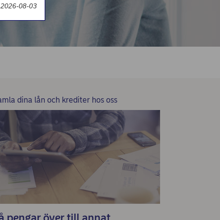
 2026-08-03
amla dina lån och krediter hos oss
å pengar över till annat