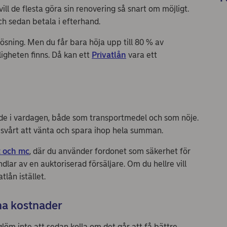
ll de flesta göra sin renovering så snart om möjligt.
ch sedan betala i efterhand.
lösning. Men du får bara höja upp till 80 % av
ligheten finns. Då kan ett
Privatlån
vara ett
 värde i vardagen, både som transportmedel och som nöje.
a svårt att vänta och spara ihop hela summan.
åt och mc
, där du använder fordonet som säkerhet för
ndlar av en auktoriserad försäljare. Om du hellre vill
lån istället.
na kostnader
 glöm inte att sedan kolla om det går att få bättre