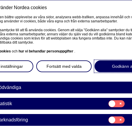
vänder Nordea cookies
Privat
F
 en bättre upplevelse av våra sidor, analysera webb-trafiken, anpassa innehåll och v
g använder vi cookies, både våra egna och från externa samarbetsparter.
Ditt liv
Våra tjänster
Kun
 samtycke till att få använda cookies. Genom att välja ”Godkänn alla” samtycker du ti
våra externa samarbetsparter, annars väljer du själv vad du vill godkänna bland kat
diga cookies som krävs för att webbplatsen ska fungera omfattas inte. Du kan när
tillbaka ditt samtycke.
FÖRETAG
L
ookies
och
hur vi behandlar personuppgifter
.
a ett
Corporate Netbank
inställningar
Fortsätt med valda
Godkänn a
Nordea Corporate
L
Våra sidor – kundinformation
ödvändiga
t ta ett privatlån. Det
 och vilken ekonomisk
Företagets Dokument/Signera digitalt
Samtycke
m när ett privatlån passar
atistik
för:
GiroLink
Statistik
Samtycke
arknadsföring
Nordea Bokföring
för:
Marknadsförin