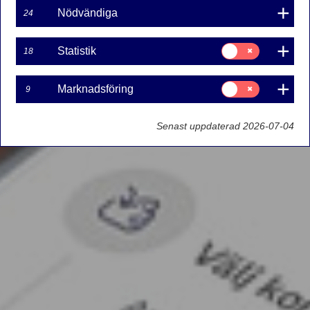
Nödvändiga
24
Samtycke
Statistik
18
för:
Statistik
Samtycke
Marknadsföring
9
för:
Marknadsföring
Senast uppdaterad 2026-07-04