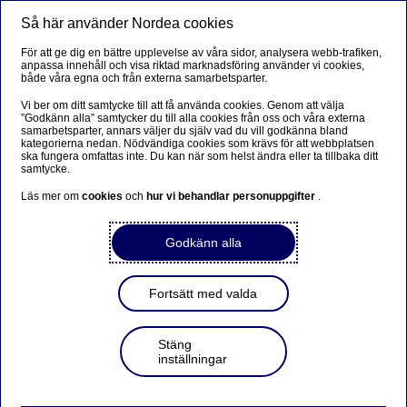
Så här använder Nordea cookies
Meny
Sök
Logga in
För att ge dig en bättre upplevelse av våra sidor, analysera webb-trafiken,
anpassa innehåll och visa riktad marknadsföring använder vi cookies,
både våra egna och från externa samarbetsparter.
Vi ber om ditt samtycke till att få använda cookies. Genom att välja
”Godkänn alla” samtycker du till alla cookies från oss och våra externa
samarbetsparter, annars väljer du själv vad du vill godkänna bland
kategorierna nedan. Nödvändiga cookies som krävs för att webbplatsen
ska fungera omfattas inte. Du kan när som helst ändra eller ta tillbaka ditt
samtycke.
Läs mer om
cookies
och
hur vi behandlar personuppgifter
.
Godkänn alla
Fortsätt med valda
Stäng
inställningar