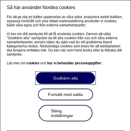
Så här använder Nordea cookies
Meny
Sök
Logga in
För att ge dig en bättre upplevelse av våra sidor, analysera webb-trafiken,
anpassa innehåll och visa riktad marknadsföring använder vi cookies,
Vad är inflation?
både våra egna och från externa samarbetsparter.
Vi ber om ditt samtycke till att få använda cookies. Genom att välja
Inflation är ett begrepp du säkert hört förut, men hur
”Godkänn alla” samtycker du till alla cookies från oss och våra externa
samarbetsparter, annars väljer du själv vad du vill godkänna bland
fungerar det egentligen? Här reder vi ut allt om vad
kategorierna nedan. Nödvändiga cookies som krävs för att webbplatsen
ska fungera omfattas inte. Du kan när som helst ändra eller ta tillbaka ditt
inflation är, hur det uppstår och hur inflation påverkar dig
samtycke.
som konsument.
Läs mer om
cookies
och
hur vi behandlar personuppgifter
.
Så kan dina pengar minska i värde
Godkänn alla
Fortsätt med valda
Sparande och investeringar
Stäng
inställningar
Inflation – enkelt förklarat