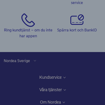
service
Ring kundtjänst – om du inte
Spärra kort och BankID
har appen
Kundservice
Frågor & svar och Kundservice
Våra tjänster
Kom igång-guider
Ansök om bolån
Om Nordea