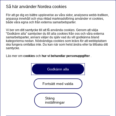
Så här använder Nordea cookies
Meny
Sök
Logga in
För att ge dig en bättre upplevelse av våra sidor, analysera webb-trafiken,
anpassa innehåll och visa riktad marknadsföring använder vi cookies,
Hur mycket får jag låna när jag
både våra egna och från externa samarbetsparter.
köper bostad?
Vi ber om ditt samtycke till att få använda cookies. Genom att välja
”Godkänn alla” samtycker du till alla cookies från oss och våra externa
samarbetsparter, annars väljer du själv vad du vill godkänna bland
kategorierna nedan. Nödvändiga cookies som krävs för att webbplatsen
Här kan du räkna ut hur mycket du får låna till en bostad.
ska fungera omfattas inte. Du kan när som helst ändra eller ta tillbaka ditt
När du vet hur mycket du får låna, ansöker du enkelt om
samtycke.
lånelöfte.
Läs mer om
cookies
och
hur vi behandlar personuppgifter
.
Godkänn alla
Bolån
Fortsätt med valda
Stäng
inställningar