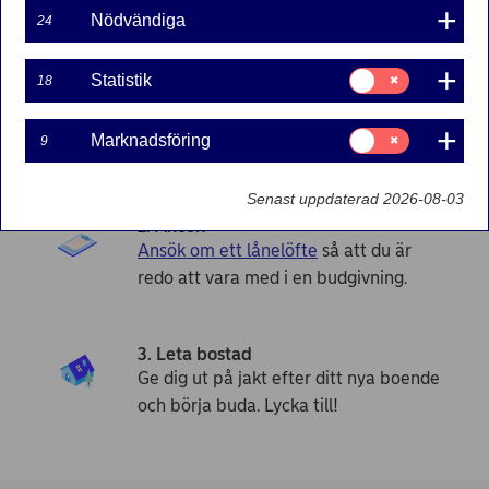
Kom igång och hitta en bostad i 3
Nödvändiga
24
enkla steg
Samtycke
Statistik
18
för:
1. Räkna
Statistik
Räkna ut hur mycket du får låna till en
Samtycke
Marknadsföring
9
bostad i vår kalkyl.
för:
Marknadsföring
Senast uppdaterad 2026-08-03
2. Ansök
Ansök om ett lånelöfte
så att du är
redo att vara med i en budgivning.
3. Leta bostad
Ge dig ut på jakt efter ditt nya boende
och börja buda. Lycka till!