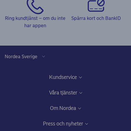
Ring kundtjänst – om du inte
Spärra kort och BankID
har appen
Kundservice
Frågor & svar och Kundservice
Våra tjänster
Kom igång-guider
Ansök om bolån
Om Nordea
Minska risken att bli bedragen
Lån och krediter
Vilka vi är
Press och nyheter
Beröm, förslag eller klagomål
Sparande och investeringar