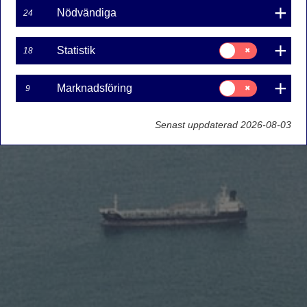
Nödvändiga
24
Samtycke
Statistik
18
för:
Statistik
Samtycke
Marknadsföring
9
för:
Marknadsföring
Senast uppdaterad 2026-08-03