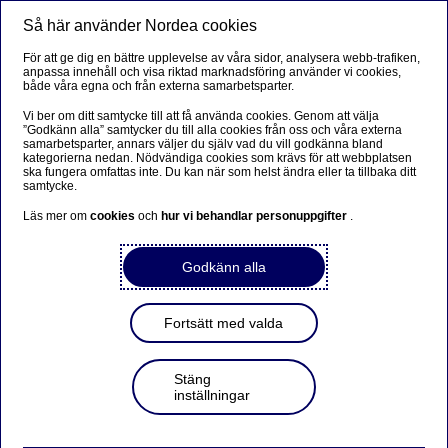
Så här använder Nordea cookies
Meny
Sök
Logga in
För att ge dig en bättre upplevelse av våra sidor, analysera webb-trafiken,
anpassa innehåll och visa riktad marknadsföring använder vi cookies,
både våra egna och från externa samarbetsparter.
Vi ber om ditt samtycke till att få använda cookies. Genom att välja
”Godkänn alla” samtycker du till alla cookies från oss och våra externa
samarbetsparter, annars väljer du själv vad du vill godkänna bland
kategorierna nedan. Nödvändiga cookies som krävs för att webbplatsen
ska fungera omfattas inte. Du kan när som helst ändra eller ta tillbaka ditt
samtycke.
Läs mer om
cookies
och
hur vi behandlar personuppgifter
.
Godkänn alla
Fortsätt med valda
Stäng
inställningar