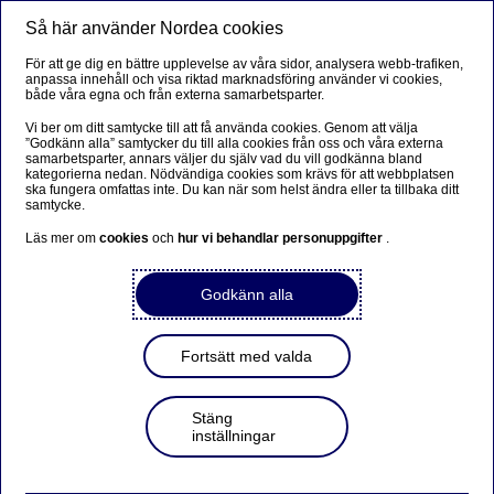
Så här använder Nordea cookies
Meny
Sök
Logga in
För att ge dig en bättre upplevelse av våra sidor, analysera webb-trafiken,
anpassa innehåll och visa riktad marknadsföring använder vi cookies,
både våra egna och från externa samarbetsparter.
Vi ber om ditt samtycke till att få använda cookies. Genom att välja
”Godkänn alla” samtycker du till alla cookies från oss och våra externa
samarbetsparter, annars väljer du själv vad du vill godkänna bland
kategorierna nedan. Nödvändiga cookies som krävs för att webbplatsen
ska fungera omfattas inte. Du kan när som helst ändra eller ta tillbaka ditt
samtycke.
Läs mer om
cookies
och
hur vi behandlar personuppgifter
.
Godkänn alla
Fortsätt med valda
Stäng
inställningar