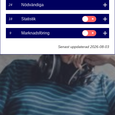
Nödvändiga
24
Samtycke
Statistik
18
för:
Statistik
Samtycke
Marknadsföring
9
för:
Marknadsföring
Senast uppdaterad 2026-08-03