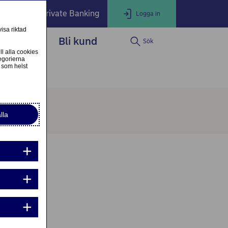
öretag
Private Banking
Logga in
isa riktad
dservice
Bli kund
Sök
LOGGA IN
Stäng
ll alla cookies
egorierna
 som helst
d
ogga in som privatkund
Logga in i nätbanken
lla
ogga in som företagskund
Nordea Business
g