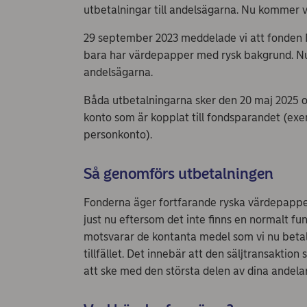
utbetalningar till andelsägarna. Nu kommer v
29 september 2023 meddelade vi att fonden 
bara har värdepapper med rysk bakgrund. Nu 
andelsägarna.
Båda utbetalningarna sker den 20 maj 2025 oc
konto som är kopplat till fondsparandet (exem
personkonto).
Så genomförs utbetalningen
Fonderna äger fortfarande ryska värdepapper, m
just nu eftersom det inte finns en normalt f
motsvarar de kontanta medel som vi nu betala
tillfället. Det innebär att den säljtransakt
att ske med den största delen av dina andelar