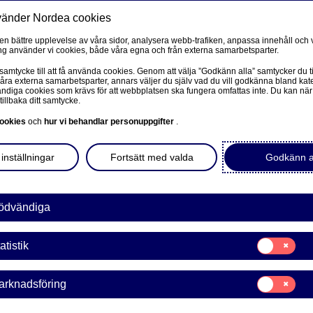
vänder Nordea cookies
Privat
F
 en bättre upplevelse av våra sidor, analysera webb-trafiken, anpassa innehåll och v
g använder vi cookies, både våra egna och från externa samarbetsparter.
Ditt liv
Våra tjänster
Kun
 samtycke till att få använda cookies. Genom att välja ”Godkänn alla” samtycker du ti
våra externa samarbetsparter, annars väljer du själv vad du vill godkänna bland kat
diga cookies som krävs för att webbplatsen ska fungera omfattas inte. Du kan när
r
Fonder
Arkiv för ändringar i vårt fondutbu
tillbaka ditt samtycke.
FÖRETAG
L
ookies
och
hur vi behandlar personuppgifter
.
Corporate Netbank
r i vårt fondutbud
inställningar
Fortsätt med valda
Godkänn a
Nordea Corporate
L
Våra sidor – kundinformation
ödvändiga
 år
Företagets Dokument/Signera digitalt
Samtycke
atistik
onder och vårt fondutbud. Här kan du se genomförda
för:
GiroLink
Statistik
nformation om ändringar är du välkommen att kontakta
Samtycke
arknadsföring
Nordea Bokföring
för:
Marknadsförin