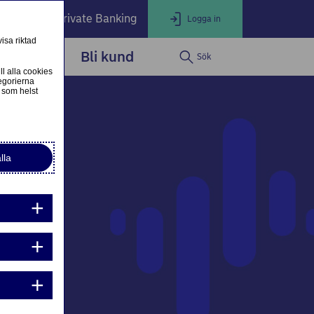
öretag
Private Banking
Logga in
isa riktad
dservice
Bli kund
Sök
LOGGA IN
Stäng
ll alla cookies
egorierna
 som helst
ogga in som privatkund
Logga in i nätbanken
lla
ogga in som företagskund
Nordea Business
g