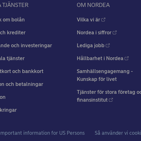
 TJÄNSTER
OM NORDEA
k om bolån
Vilka vi är
ch krediter
Nordea i siffror
nde och investeringar
Lediga jobb
ala tjänster
Hållbarhet i Nordea
tkort och bankkort
Samhällsengagemang -
Kunskap för livet
n och betalningar
Tjänster för stora företag o
ion
finansinstitut
kringar
Important information for US Persons
Så använder vi cook