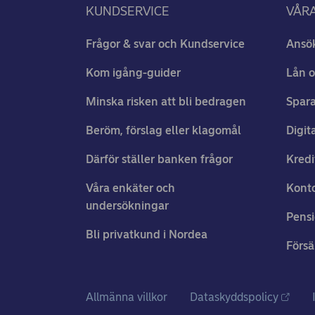
KUNDSERVICE
VÅRA
Frågor & svar och Kundservice
Ansö
Kom igång-guider
Lån o
Minska risken att bli bedragen
Spara
Beröm, förslag eller klagomål
Digit
Därför ställer banken frågor
Kredi
Våra enkäter och
Konto
undersökningar
Pens
Bli privatkund i Nordea
Försä
Allmänna villkor
Dataskyddspolicy