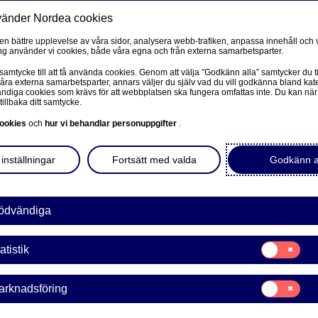
vänder Nordea cookies
Privat
F
 en bättre upplevelse av våra sidor, analysera webb-trafiken, anpassa innehåll och v
g använder vi cookies, både våra egna och från externa samarbetsparter.
Ditt liv
Våra tjänster
Kun
 samtycke till att få använda cookies. Genom att välja ”Godkänn alla” samtycker du ti
våra externa samarbetsparter, annars väljer du själv vad du vill godkänna bland kat
diga cookies som krävs för att webbplatsen ska fungera omfattas inte. Du kan när
tillbaka ditt samtycke.
FÖRETAG
L
ookies
och
hur vi behandlar personuppgifter
.
ing införs
Corporate Netbank
inställningar
Fortsätt med valda
Godkänn a
Nordea Corporate
L
Våra sidor – kundinformation
ödvändiga
att stå registrerad som
hos Nordea Fonder. Här
Företagets Dokument/Signera digitalt
Samtycke
atistik
för:
GiroLink
Statistik
Samtycke
arknadsföring
Nordea Bokföring
för:
Marknadsförin