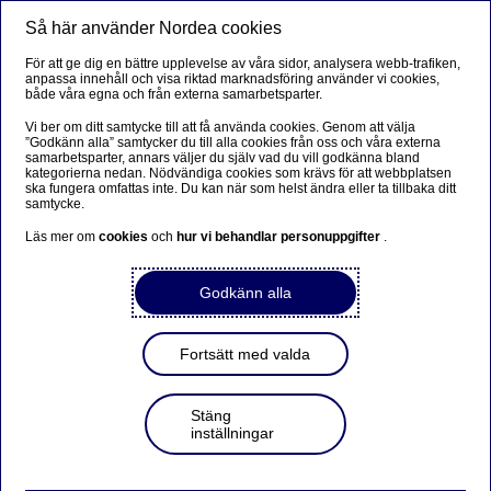
Så här använder Nordea cookies
Meny
Sök
Logga in
För att ge dig en bättre upplevelse av våra sidor, analysera webb-trafiken,
anpassa innehåll och visa riktad marknadsföring använder vi cookies,
både våra egna och från externa samarbetsparter.
Vi ber om ditt samtycke till att få använda cookies. Genom att välja
”Godkänn alla” samtycker du till alla cookies från oss och våra externa
samarbetsparter, annars väljer du själv vad du vill godkänna bland
kategorierna nedan. Nödvändiga cookies som krävs för att webbplatsen
ska fungera omfattas inte. Du kan när som helst ändra eller ta tillbaka ditt
samtycke.
Läs mer om
cookies
och
hur vi behandlar personuppgifter
.
Godkänn alla
Fortsätt med valda
Stäng
inställningar