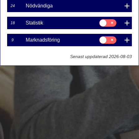
Nödvändiga
24
Samtycke
Statistik
18
för:
Statistik
Samtycke
Marknadsföring
9
för:
Marknadsföring
Senast uppdaterad 2026-08-03