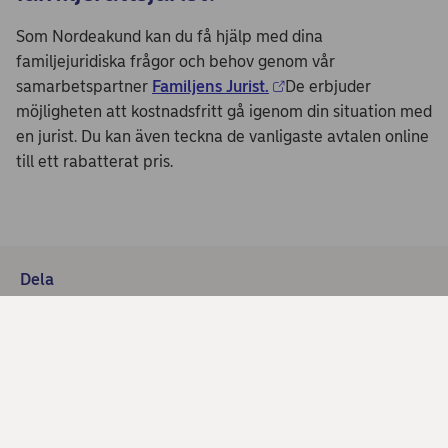
Som Nordeakund kan du få hjälp med dina
familjejuridiska frågor och behov genom vår
samarbetspartner
Familjens Jurist.
De erbjuder
möjligheten att kostnadsfritt gå igenom din situation med
en jurist. Du kan även teckna de vanligaste avtalen online
till ett rabatterat pris.
Dela