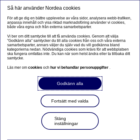
Så här använder Nordea cookies
Meny
Sök
Logga in
För att ge dig en bättre upplevelse av våra sidor, analysera webb-trafiken,
anpassa innehåll och visa riktad marknadsföring använder vi cookies,
både våra egna och från externa samarbetsparter.
Vi ber om ditt samtycke till att få använda cookies. Genom att välja
”Godkänn alla” samtycker du till alla cookies från oss och våra externa
samarbetsparter, annars väljer du själv vad du vill godkänna bland
kategorierna nedan. Nödvändiga cookies som krävs för att webbplatsen
ska fungera omfattas inte. Du kan när som helst ändra eller ta tillbaka ditt
samtycke.
Läs mer om
cookies
och
hur vi behandlar personuppgifter
.
Godkänn alla
Fortsätt med valda
Stäng
inställningar