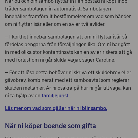
När du och din sambo flyttar in i en bostad ni köpt ihop
träder sambolagen in automatiskt. Sambolagen
innehåller framförallt bestämmelser om vad som händer
om ni flyttar isär eller om en av er två avlider.
– I korthet innebär sambolagen att om ni flyttar isär så
fördelas pengarna från försäljningen lika. Om ni har gått
in med olika stor kontantinsats kan en av er riskera att gå
med förlust om ni går skilda vägar, säger Caroline.
– För att lösa detta behöver ni skriva ett skuldebrev eller
gåvobrev, kombinerat med ett samboavtal som reglerar
skulden mellan er. Är ni osäkra på hur ni går till väga, kan
ni ta hjälp av en
familjejurist.
Läs mer om vad som gäller när ni blir sambo.
När ni köper boende som gifta