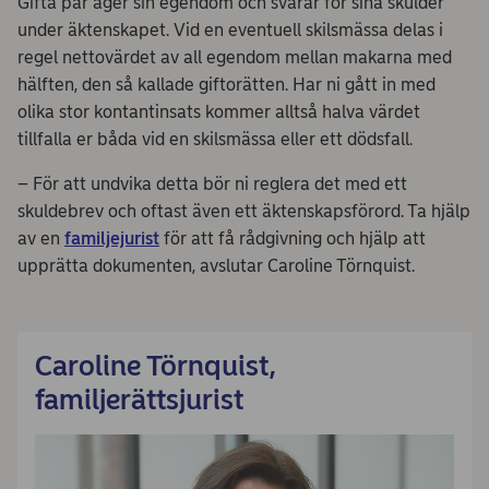
Gifta par äger sin egendom och svarar för sina skulder
under äktenskapet. Vid en eventuell skilsmässa delas i
regel nettovärdet av all egendom mellan makarna med
hälften, den så kallade giftorätten. Har ni gått in med
olika stor kontantinsats kommer alltså halva värdet
tillfalla er båda vid en skilsmässa eller ett dödsfall.
– För att undvika detta bör ni reglera det med ett
skuldebrev och oftast även ett äktenskapsförord. Ta hjälp
av en
familjejurist
för att få rådgivning och hjälp att
upprätta dokumenten, avslutar Caroline Törnquist.
Caroline Törnquist,
familjerättsjurist